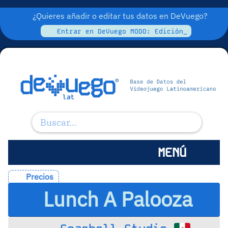
¿Quieres añadir o editar tus datos en DeVuego?
Entrar en DeVuego MODO: Edición_
MENÚ
Precios
Lunch A Palooza