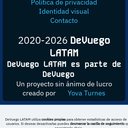
Política de privacidad
Identidad visual
Contacto
2020-2026
DeVuego
LATAM
DeVuego LATAM es parte de
DeVuego
Un proyecto sin ánimo de lucro
creado por
Yova Turnes
Esta obra está bajo una licencia de Creative Commons Reconocimiento-
DeVuego LATAM utiliza
cookies propias
para obtener estadísticas de acceso de 
NoComercial-CompartirIgual 4.0 Internacional
usuarios. Si deseas desactivarlas puedes
desmarcar la casilla de seguimiento
q
encontrarás abajo.