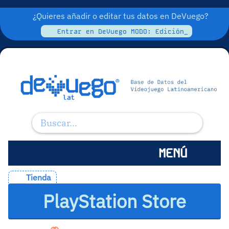
¿Quieres añadir o editar tus datos en DeVuego?
Entrar en DeVuego MODO: Edición_
MENÚ
Tienda
PlayStation Store