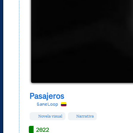
Pasajeros
GameLoop
Novela visual
Narrativa
2022