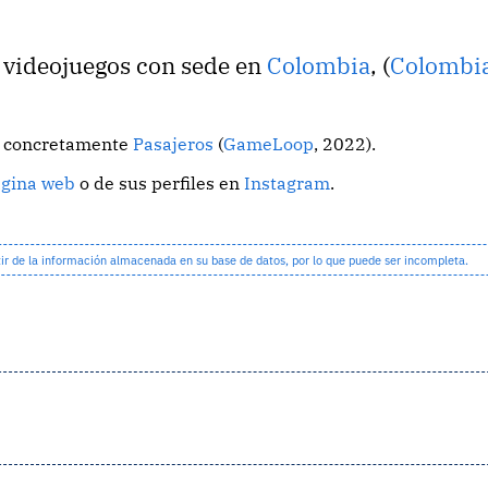
e videojuegos con sede en
Colombia
, (
Colombi
o, concretamente
Pasajeros
(
GameLoop
, 2022).
ágina web
o de sus perfiles en
Instagram
.
 de la información almacenada en su base de datos, por lo que puede ser incompleta.