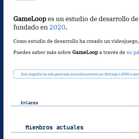
GameLoop
es un estudio de desarrollo d
fundado en
2020
.
Como estudio de desarrollo ha creado un videojueg
Puedes saber más sobre
GameLoop
a través de
su p
Esta biografía ha sido generada automáticamente por DeVuego LATAM a partir
Enlaces
Miembros actuales