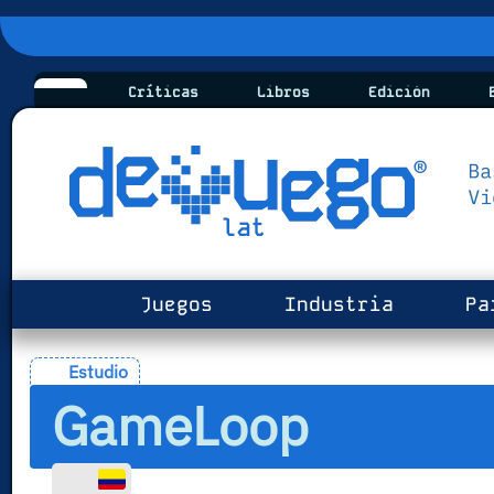
Críticas
Libros
Edición
B
Juegos
Industria
Pa
Estudio
GameLoop