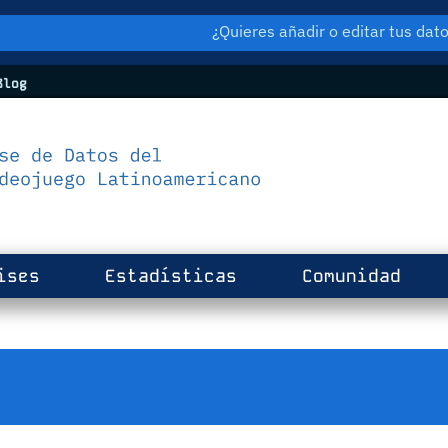
¿Quieres añadir o editar tus da
log
ises
Estadísticas
Comunidad