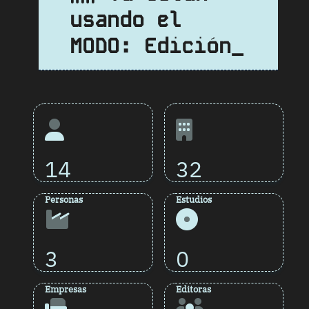
usando el
MODO: Edición_
14
32
Personas
Estudios
3
0
Empresas
Editoras