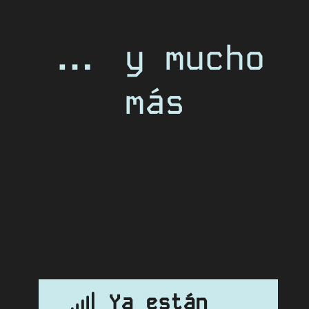
... y mucho
más
Ya están