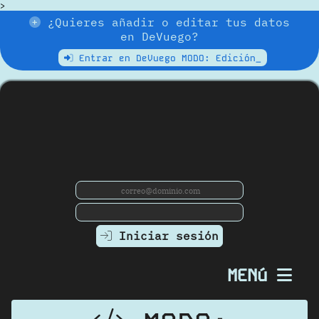
>
¿Quieres añadir o editar tus datos
en DeVuego?
Entrar en DeVuego MODO: Edición_
Iniciar sesión
MENú