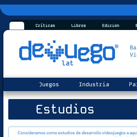
Críticas
Libros
Edición
B
Juegos
Industria
Pa
Estudios
Consideramos como estudios de desarrollo videojuegos a aquel