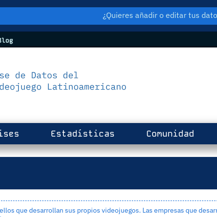
¿Quieres añadir o editar tus da
log
ises
Estadísticas
Comunidad
los que desarrollan sus propios videojuegos. Las empresas que desarr