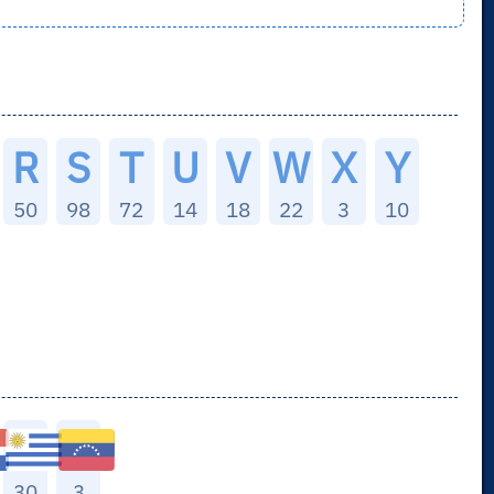
R
S
T
U
V
W
X
Y
50
98
72
14
18
22
3
10
30
3