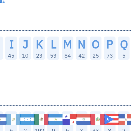
lta
H
I
J
K
L
M
N
O
P
Q
8
45
10
23
53
84
42
25
73
5
6
2
192
0
5
3
33
8
2