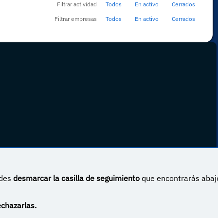
Filtrar actividad
Todos
En activo
Cerrados
Filtrar empresas
Todos
En activo
Cerrados
edes
desmarcar la casilla de seguimiento
que encontrarás abaj
 Internacional
echazarlas.