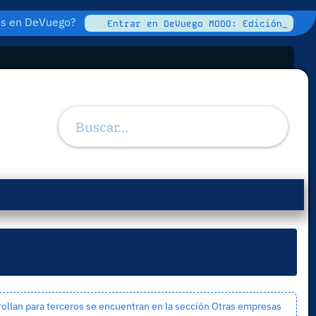
tos en DeVuego?
Entrar en DeVuego MODO: Edición_
ollan para terceros se encuentran en la sección
Otras empresas