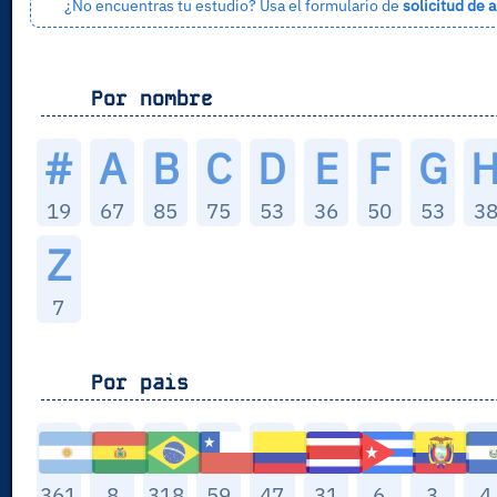
¿No encuentras tu estudio? Usa el formulario de
solicitud de a
Por nombre
#
A
B
C
D
E
F
G
19
67
85
75
53
36
50
53
3
Z
7
Por pais
361
8
318
59
47
31
6
3
4