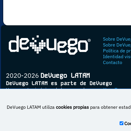
Sobre DeVue
Sobre DeVue
Política de p
Identidad vis
Contacto
2020-2026
DeVuego LATAM
DeVuego LATAM es parte de DeVuego
Un proyecto sin ánimo de lucro creado por
Yova Turnes
DeVuego LATAM utiliza
cookies propias
para obtener estadí
Esta obra est
Coo