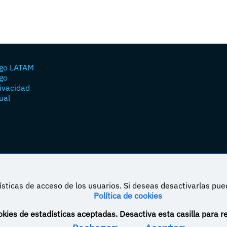
go LATAM
go
rivacidad
ual
sticas de acceso de los usuarios. Si deseas desactivarlas pu
Política de cookies
á bajo una licencia de Creative Commons Reconocimiento-NoComercial-CompartirIgual 4.0
kies de estadísticas aceptadas. Desactiva esta casilla para r