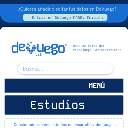
¿Quieres añadir o editar tus datos en DeVuego?
Entrar en DeVuego MODO: Edición_
MENÚ
Estudios
Consideramos como estudios de desarrollo videojuegos a