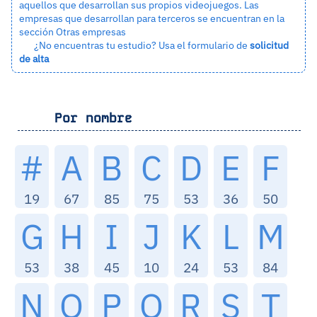
aquellos que desarrollan sus propios videojuegos. Las
empresas que desarrollan para terceros se encuentran en la
sección
Otras empresas
¿No encuentras tu estudio? Usa el formulario de
solicitud
de alta
Por nombre
#
A
B
C
D
E
F
19
67
85
75
53
36
50
G
H
I
J
K
L
M
53
38
45
10
24
53
84
N
O
P
Q
R
S
T