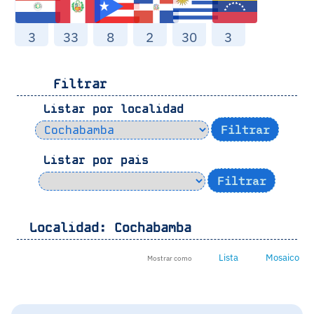
3
33
8
2
30
3
Filtrar
Listar por localidad
Listar por pais
Localidad:
Cochabamba
Lista
Mosaico
Mostrar como