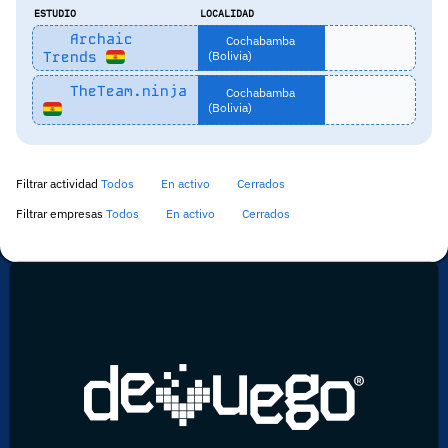
ESTUDIO
LOCALIDAD
Archaic
Cochabamba
Trends
(Bolivia)
TheTeam.ninja
Cochabamba
(Bolivia)
Filtrar actividad
Todos
En activo
Cerrados
Filtrar empresas
Todos
En activo
Cerrados