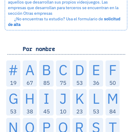
aquellos que desarrollan sus propios videojuegos. Las
empresas que desarrollan para terceros se encuentran en la
sección
Otras empresas
¿No encuentras tu estudio? Usa el formulario de
solicitud
de alta
Por nombre
#
A
B
C
D
E
F
19
67
85
75
53
36
50
G
H
I
J
K
L
M
53
38
45
10
23
53
84
N
O
P
Q
R
S
T