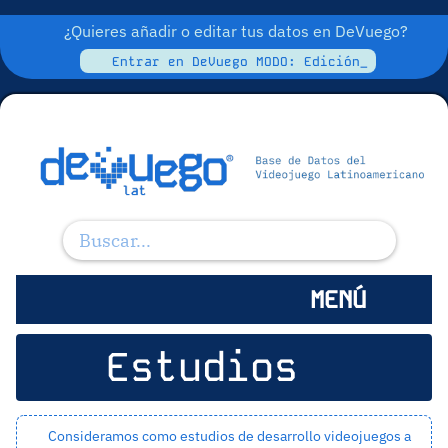
¿Quieres añadir o editar tus datos en DeVuego?
Entrar en DeVuego MODO: Edición_
MENÚ
Estudios
Consideramos como estudios de desarrollo videojuegos a