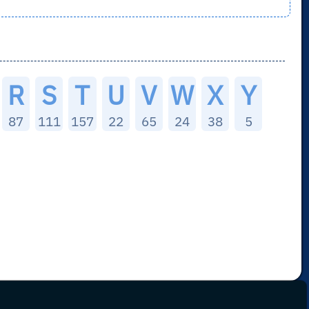
R
S
T
U
V
W
X
Y
87
111
157
22
65
24
38
5