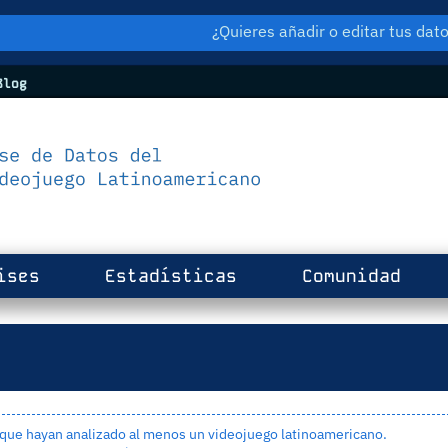
¿Quieres añadir o editar tus da
log
ises
Estadísticas
Comunidad
 que hayan analizado al menos un videojuego latinoamericano.