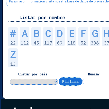
Para mayor información visita nuestra base de datos de prensa d
Listar por nombre
#
A
B
C
D
E
F
G
22
112
45
117
69
118
52
336
3
Z
13
Listar por país
Buscar