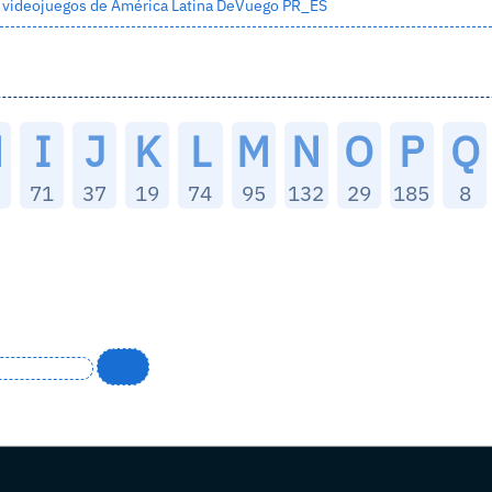
e videojuegos de América Latina
DeVuego PR_ES
H
I
J
K
L
M
N
O
P
Q
7
71
37
19
74
95
132
29
185
8