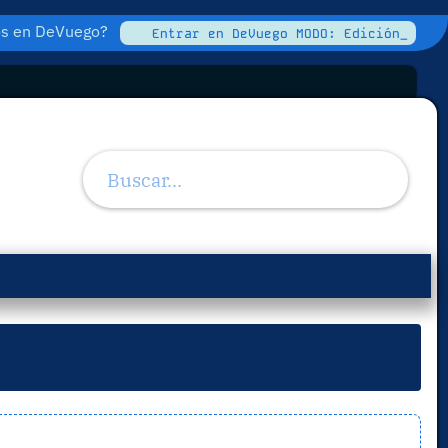
tos en DeVuego?
Entrar en DeVuego MODO: Edición_