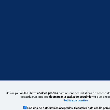
DeVuego LATAM utiliza
cookies propias
para obtener estadísticas de acceso de
desactivarlas puedes
desmarcar la casilla de seguimiento
que encont
Política de cookies
Cookies de estadísticas aceptadas. Desactiva esta casilla para 