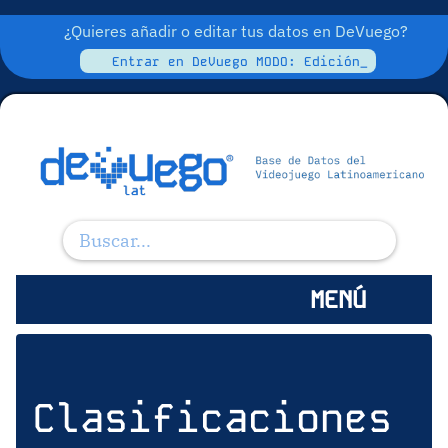
¿Quieres añadir o editar tus datos en DeVuego?
Entrar en DeVuego MODO: Edición_
MENÚ
Clasificaciones