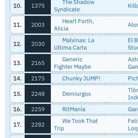
The Shadow
10.
1375
Kill
Syndicate
Heart Forth,
11.
2003
Alo
Alicia
Malvinas: La
El 
12.
2030
Ultima Carta
Stu
Generic
Ast
13.
2165
Fighter Maybe
Ga
14.
2175
Chunky JUMP!
Pic
Tlö
15.
2248
Demiurgos
Ind
16.
2259
RitManía
Gar
We Took That
Feli
17.
2282
Trip
Loq