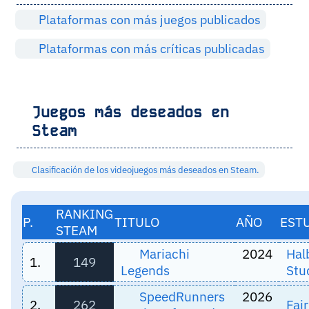
Plataformas con más juegos publicados
Plataformas con más críticas publicadas
Juegos más deseados en
Steam
Clasificación de los videojuegos más deseados en Steam.
RANKING
P.
TITULO
AÑO
EST
STEAM
Mariachi
2024
Hal
1.
149
Legends
Stu
SpeedRunners
2026
2.
262
Fair