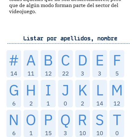
que de algún modo forman parte del sector del
videojuego.
Listar por apellidos, nombre
#
A
B
C
D
E
F
14
11
12
22
3
3
5
G
H
I
J
K
L
M
6
2
1
0
2
14
12
N
O
P
Q
R
S
T
6
1
15
3
10
10
0