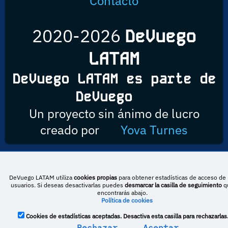
Contacto
2020-2026
DeVuego
LATAM
DeVuego LATAM es parte de
DeVuego
Un proyecto sin ánimo de lucro
creado por
Yova Turnes
Esta obra está bajo una licencia de Creative Commons Reconocimiento-
DeVuego LATAM utiliza
cookies propias
para obtener estadísticas de acceso de 
NoComercial-CompartirIgual 4.0 Internacional
usuarios. Si deseas desactivarlas puedes
desmarcar la casilla de seguimiento
q
encontrarás abajo.
Política de cookies
DeVuego España
DeVuego LATAM
Cookies de estadísticas aceptadas. Desactiva esta casilla para rechazarlas
Rechazar
Aceptar