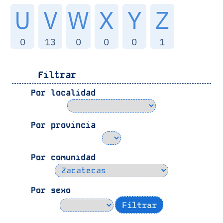
U
V
W
X
Y
Z
0
13
0
0
0
1
Filtrar
Por localidad
Por provincia
Por comunidad
Por sexo