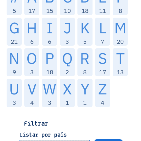
5
17
15
10
18
11
8
G
H
I
J
K
L
M
21
6
6
3
5
7
20
N
O
P
Q
R
S
T
9
3
18
2
8
17
13
U
V
W
X
Y
Z
3
4
3
1
1
4
Filtrar
Listar por país