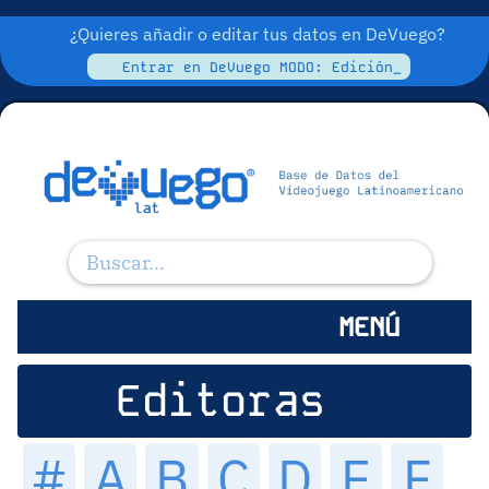
¿Quieres añadir o editar tus datos en DeVuego?
Entrar en DeVuego MODO: Edición_
MENÚ
Editoras
#
A
B
C
D
E
F