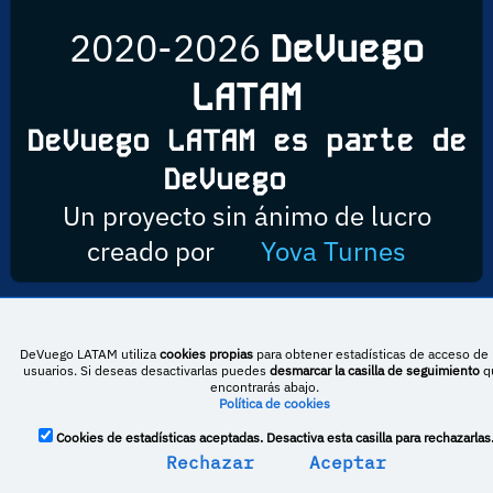
2020-2026
DeVuego
LATAM
DeVuego LATAM es parte de
DeVuego
Un proyecto sin ánimo de lucro
creado por
Yova Turnes
Esta obra está bajo una licencia de Creative Commons Reconocimiento-
DeVuego LATAM utiliza
cookies propias
para obtener estadísticas de acceso de 
NoComercial-CompartirIgual 4.0 Internacional
usuarios. Si deseas desactivarlas puedes
desmarcar la casilla de seguimiento
q
encontrarás abajo.
Política de cookies
DeVuego España
DeVuego LATAM
Cookies de estadísticas aceptadas. Desactiva esta casilla para rechazarlas
Rechazar
Aceptar
DeVuego Portugal