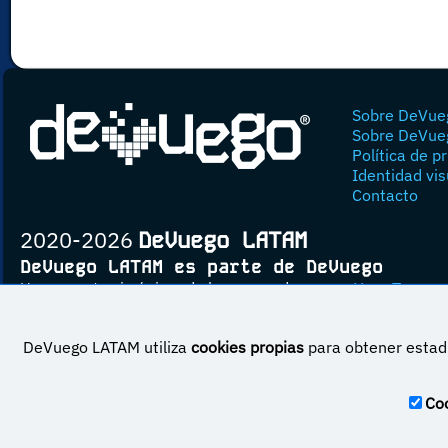
Sobre DeVue
Sobre DeVue
Política de p
Identidad vis
Contacto
2020-2026
DeVuego LATAM
DeVuego LATAM es parte de DeVuego
Un proyecto sin ánimo de lucro creado por
Yova Turnes
DeVuego LATAM utiliza
cookies propias
para obtener estadí
Esta obra est
Coo