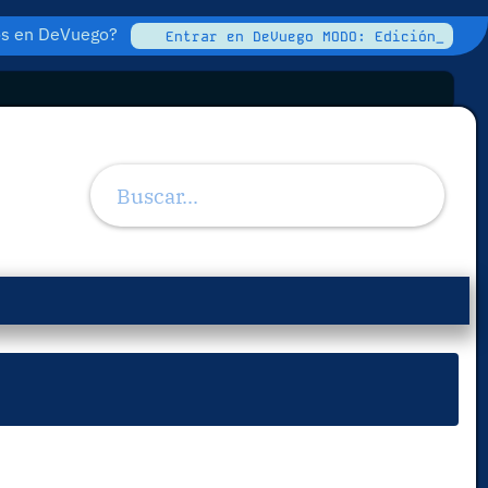
tos en DeVuego?
Entrar en DeVuego MODO: Edición_