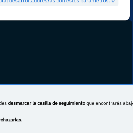
otal desarrolladores/as con estos parámetros:
0
edes
desmarcar la casilla de seguimiento
que encontrarás abaj
 Internacional
echazarlas.
ugal