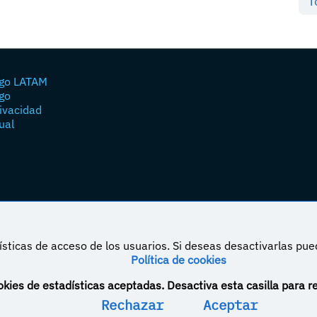
T
go LATAM
go
rivacidad
ual
sticas de acceso de los usuarios. Si deseas desactivarlas pu
Política de cookies
á bajo una licencia de Creative Commons Reconocimiento-NoComercial-CompartirIgual 4.0
kies de estadísticas aceptadas. Desactiva esta casilla para r
Rechazar
Aceptar
DeVuego España
DeVuego LATAM
DeVuego Port