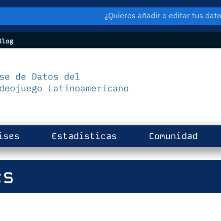
¿Quieres añadir o editar tus da
log
ises
Estadísticas
Comunidad
es