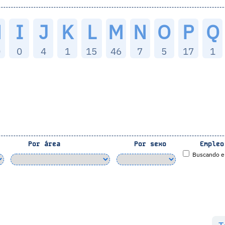
H
I
J
K
L
M
N
O
P
Q
0
0
4
1
15
46
7
5
17
1
Por área
Por sexo
Empleo
Buscando e