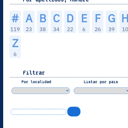
#
A
B
C
D
E
F
G
119
23
38
34
22
6
26
39
1
Z
6
Filtrar
Por localidad
Listar por pais