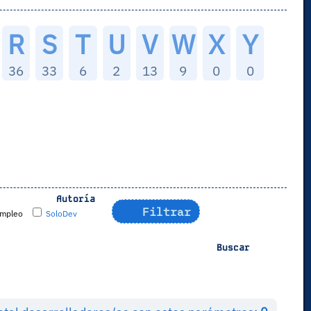
R
S
T
U
V
W
X
Y
36
33
6
2
13
9
0
0
Autoría
Filtrar
mpleo
SoloDev
Buscar