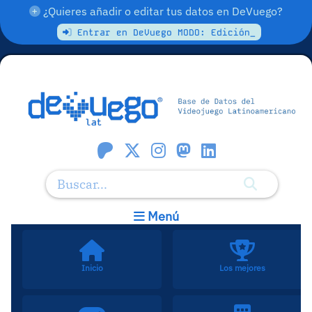
¿Quieres añadir o editar tus datos en DeVuego?
Entrar en DeVuego MODO: Edición_
Menú
Inicio
Los mejores