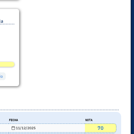
da
do
FECHA
NOTA
70
11/12/2025