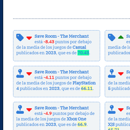
Save Room - The Merchant
S
está
-8.43
puntos por debajo
e
de la media de los juegos de
Casual
media de l
publicados en
2023
, que es de
70.43
.
publicado
Save Room - The Merchant
S
está
-4.11
puntos por debajo
e
de la media de los juegos de
PlayStation
de la medi
4
publicados en
2023
, que es de
66.11
.
5
publicad
Save Room - The Merchant
S
está
-4.9
puntos por debajo de
e
la media de los juegos de
Xbox One
de la medi
publicados en
2023
, que es de
66.9
.
X|S
public
65.71
.