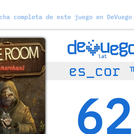
ha completa de este juego en DeVuego
es_cor 
62