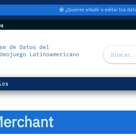
¿Quieres añadir o editar tus d
og
ios
Merchant