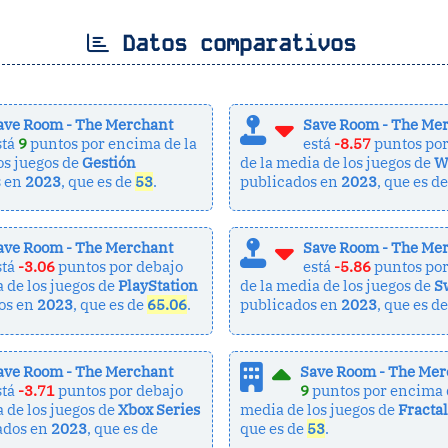
Datos comparativos
ave Room - The Merchant
Save Room - The Me
stá
9
puntos por encima de la
está
-8.57
puntos por
os juegos de
Gestión
de la media de los juegos de
W
s en
2023
, que es de
53
.
publicados en
2023
, que es d
ave Room - The Merchant
Save Room - The Me
stá
-3.06
puntos por debajo
está
-5.86
puntos por
a de los juegos de
PlayStation
de la media de los juegos de
S
os en
2023
, que es de
65.06
.
publicados en
2023
, que es d
ave Room - The Merchant
Save Room - The Mer
stá
-3.71
puntos por debajo
9
puntos por encima 
a de los juegos de
Xbox Series
media de los juegos de
Fractal
ados en
2023
, que es de
que es de
53
.