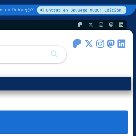
atos en DeVuego?
Entrar en DeVuego MODO: Edición_