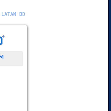
 LATAM BD
™