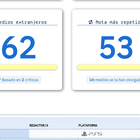
dios extranjeros
Nota más repeti
62
53
Basado en
2
críticas
Un
medios se la han otorga
REDACTOR/A
PLATAFORMA