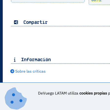
Compartir
Información
Sobre las críticas
DeVuego LATAM ES_COR es parte de ©
DeVuego LATAM
DeVuego LATAM utiliza
cookies propias
p
DeVuego LATAM es parte de DeVuego
Sobre DeVuego LATAM ES_COR
Sobre DeVuego LATA