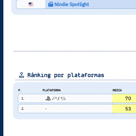
Nindie Spotlight
Ránking por plataformas
P.
PLATAFORMA
MEDIA
70
1.
53
2.
-