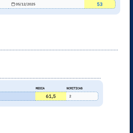
53
05/12/2025
s
MEDIA
NCRITICAS
61,5
2