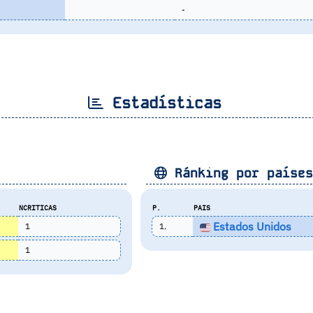
-
Estadísticas
Ránking por paíse
NCRITICAS
P.
PAIS
Estados Unidos
1
1.
1