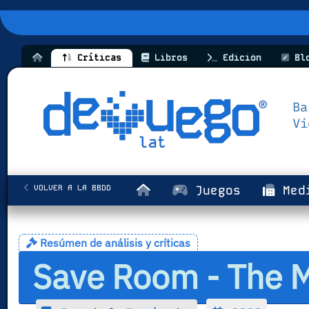
Críticas
Libros
Edición
Bl
VOLVER A LA BBDD
Juegos
Med
Resúmen de análisis y críticas
Save Room - The 