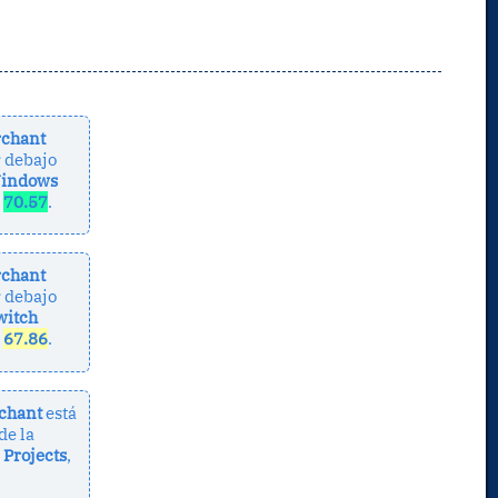
rchant
 debajo
indows
e
70.57
.
rchant
 debajo
witch
e
67.86
.
chant
está
de la
 Projects
,