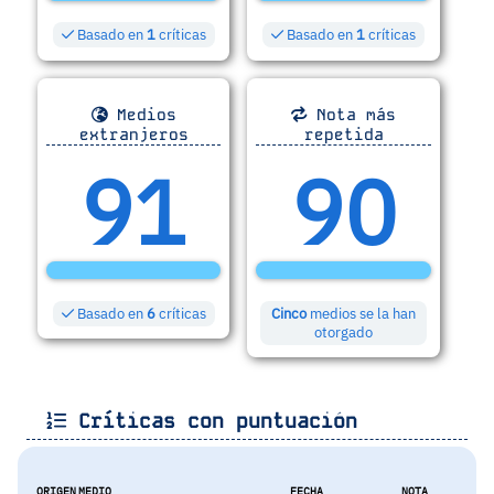
Basado en
1
críticas
Basado en
1
críticas
Medios
Nota más
extranjeros
repetida
91
90
Basado en
6
críticas
Cinco
medios se la han
otorgado
Críticas con puntuación
ORIGEN
MEDIO
FECHA
NOTA