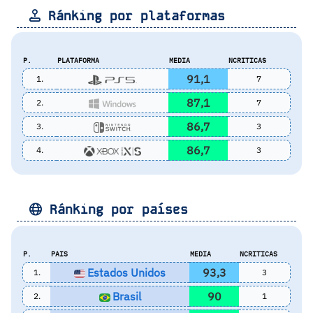
Ránking por plataformas
P.
PLATAFORMA
MEDIA
NCRITICAS
91,1
1.
7
87,1
2.
7
86,7
3.
3
86,7
4.
3
Ránking por países
P.
PAIS
MEDIA
NCRITICAS
Estados Unidos
93,3
1.
3
Brasil
90
2.
1