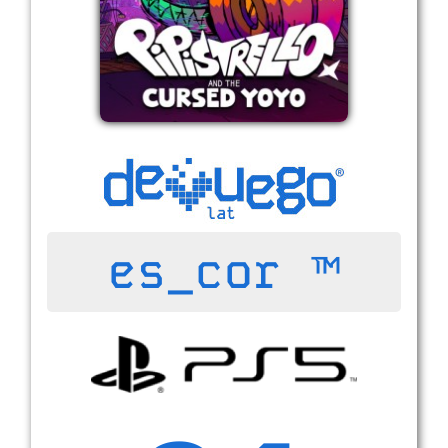
es_cor ™