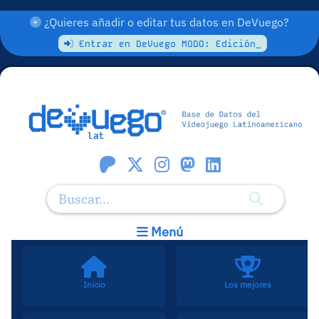
¿Quieres añadir o editar tus datos en DeVuego?
Entrar en DeVuego MODO: Edición_
Menú
Inicio
Los mejores