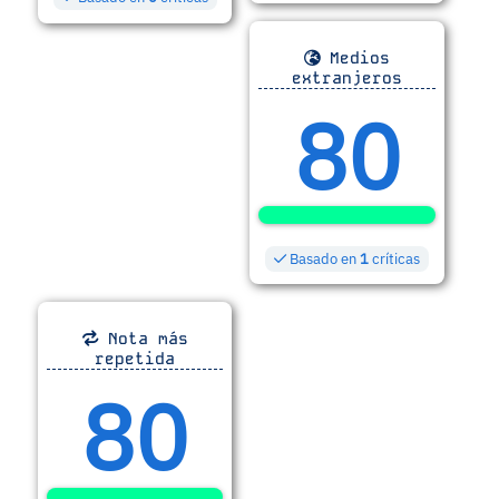
Medios
extranjeros
80
Basado en
1
críticas
Nota más
repetida
80