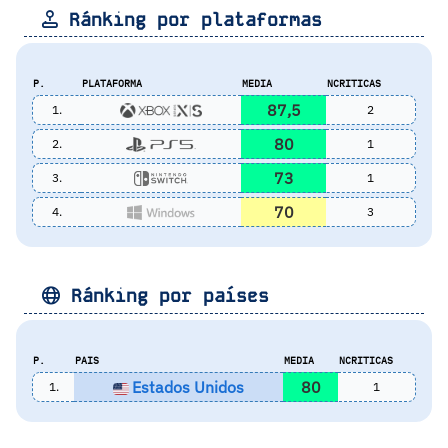
Ránking por plataformas
P.
PLATAFORMA
MEDIA
NCRITICAS
87,5
1.
2
80
2.
1
73
3.
1
70
4.
3
Ránking por países
P.
PAIS
MEDIA
NCRITICAS
Estados Unidos
80
1.
1