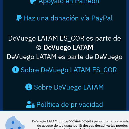
Apóyalo en Patreon
Haz una donación vía PayPal
DeVuego LATAM ES_COR es parte de
©
DeVuego LATAM
DeVuego LATAM es parte de DeVuego
Sobre DeVuego LATAM ES_COR
Sobre DeVuego LATAM
Política de privacidad
Contacto
DeVuego LATAM utiliza
cookies propias
para obtener estadísti
de acceso de los usuarios. Si deseas desactivarlas puedes