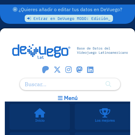
¿Quieres añadir o editar tus datos en DeVuego?
Entrar en DeVuego MODO: Edición_
Menú
Inicio
Los mejores