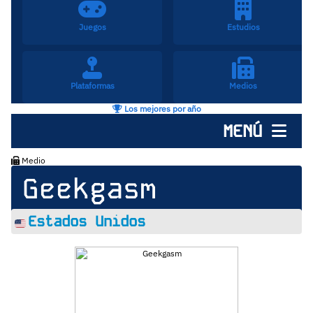
Juegos
Estudios
Plataformas
Medios
Los mejores por año
MENÚ
Medio
Geekgasm
Estados Unidos