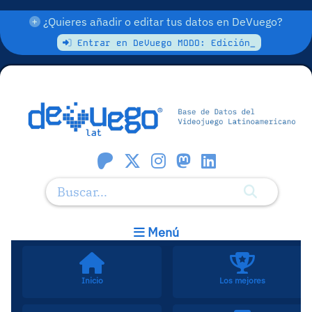
¿Quieres añadir o editar tus datos en DeVuego?
Entrar en DeVuego MODO: Edición_
Menú
Inicio
Los mejores