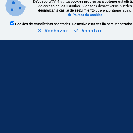
DeVuego LATAM utiliza
cookies propias
para obtener estadísti
de acceso de los usuarios. Si deseas desactivarlas puedes
desmarcar la casilla de seguimiento
que encontrarás abajo.
Política de cookies
Cookies de estadísticas aceptadas. Desactiva esta casilla para rechazarlas
Rechazar
Aceptar
Estadísticas
1
críticas publicadas
La media de puntuación es de
80
Por lo general,
Geekgasm
puntúa
6,85 puntos por
encima
del resto de medios