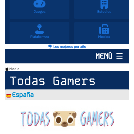
Juegos
Estudios
Plataformas
Medios
Los mejores por año
MENÚ
Medio
Todas Gamers
España