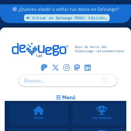
¿Quieres añadir o editar tus datos en DeVuego?
Entrar en DeVuego MODO: Edición_
Menú
Inicio
Los mejores