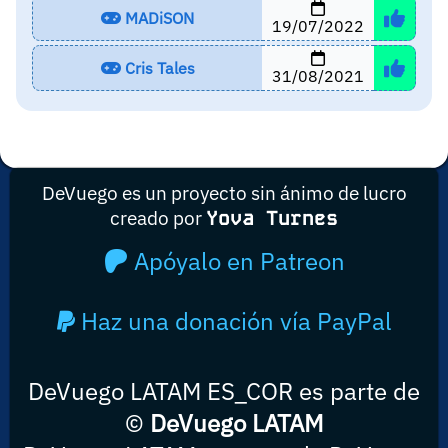
MADiSON
19/07/2022
Cris Tales
31/08/2021
DeVuego es un proyecto sin ánimo de lucro
creado por
Yova Turnes
Apóyalo en Patreon
Haz una donación vía PayPal
DeVuego LATAM ES_COR es parte de
©
DeVuego LATAM