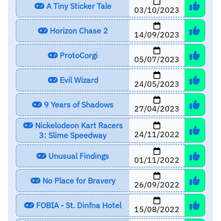
A Tiny Sticker Tale
03/10/2023
Horizon Chase 2
14/09/2023
ProtoCorgi
05/07/2023
Evil Wizard
24/05/2023
9 Years of Shadows
27/04/2023
Nickelodeon Kart Racers
24/11/2022
3: Slime Speedway
Unusual Findings
01/11/2022
No Place for Bravery
26/09/2022
FOBIA - St. Dinfna Hotel
15/08/2022