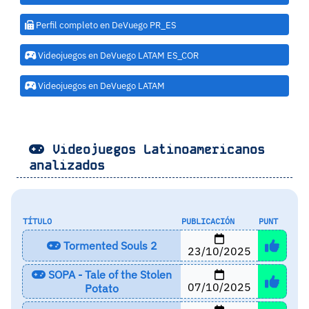
Perfil completo en DeVuego PR_ES
Videojuegos en DeVuego LATAM ES_COR
Videojuegos en DeVuego LATAM
Videojuegos Latinoamericanos
analizados
TÍTULO
PUBLICACIÓN
PUNT
Tormented Souls 2
23/10/2025
SOPA - Tale of the Stolen
07/10/2025
Potato