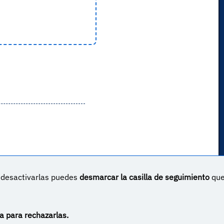
s desactivarlas puedes
desmarcar la casilla de seguimiento
qu
un proyecto sin ánimo de lucro creado por
Yova Turnes
Apóyalo en Patreon
Haz una donación vía PayPal
a para rechazarlas.