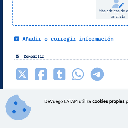
Más criticas de 
analista
Añadir o corregir información
Compartir
DeVuego LATAM utiliza
cookies propias
p
DeVuego LATAM ES_COR es parte de ©
DeVuego LATAM
DeVuego LATAM es parte de DeVuego
Sobre DeVuego LATAM ES_COR
Sobre DeVuego LATA