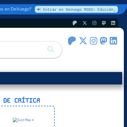
atos en DeVuego?
Entrar en DeVuego MODO: Edición_
 DE CRÍTICA