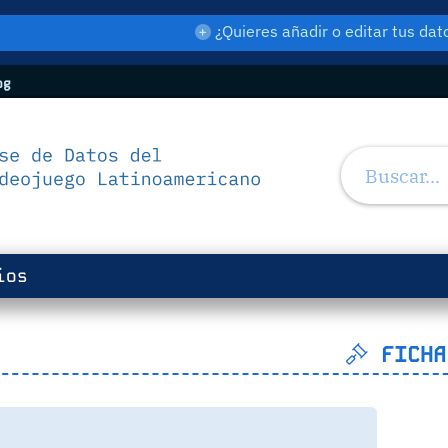
¿Quieres añadir o editar tus d
og
ios
FICHA