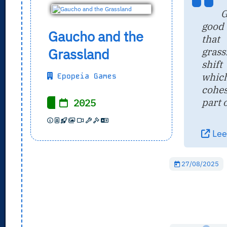
G
good
Gaucho and the
that
grass
Grassland
shif
whic
Epopeia Games
cohes
part 
2025
Leer
27/08/2025