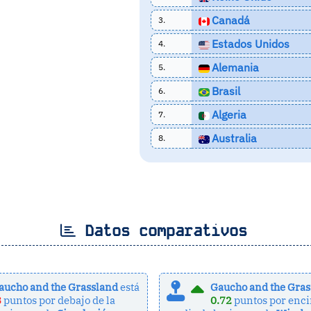
Canadá
3.
Estados Unidos
4.
Alemania
5.
Brasil
6.
Algeria
7.
Australia
8.
Datos comparativos
aucho and the Grassland
está
Gaucho and the Gra
3
puntos por debajo de la
0.72
puntos por enci