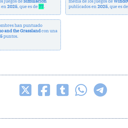
os juegos de
Simulación
media de los juegos de
Windo
s en
2025
, que es de
77
.
publicados en
2025
, que es d
ombres han puntuado
o and the Grassland
con una
65
puntos.