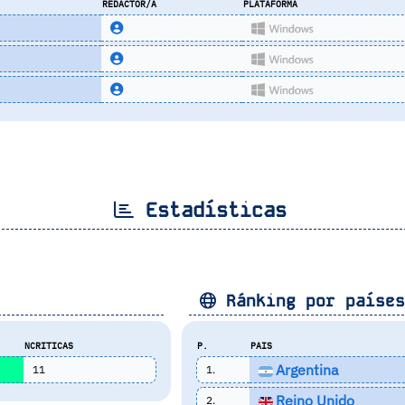
REDACTOR/A
PLATAFORMA
Estadísticas
Ránking por paíse
NCRITICAS
P.
PAIS
Argentina
11
1.
Reino Unido
2.