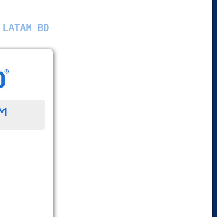
 LATAM BD
™