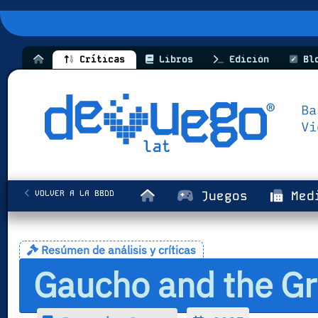
Críticas
Libros
Edición
Bl
VOLVER A LA BBDD
Juegos
Med
Resúmen de análisis y críticas
Gaucho and the Gr