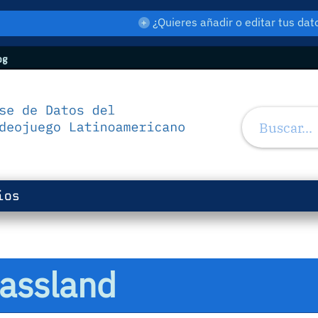
¿Quieres añadir o editar tus d
og
ios
assland