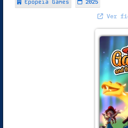
2025
Epopeia Games
Ver fic