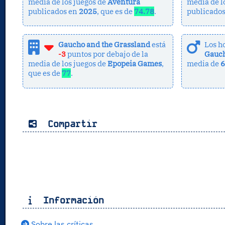
media de los juegos de
Aventura
media de l
publicados en
2025
, que es de
74.78
.
publicado
Gaucho and the Grassland
está
Los h
-3
puntos por debajo de la
Gauch
media de los juegos de
Epopeia Games
,
media de
que es de
77
.
Compartir
Información
Sobre las críticas