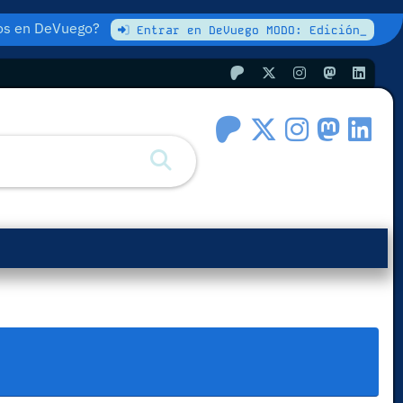
atos en DeVuego?
Entrar en DeVuego MODO: Edición_