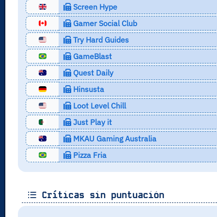
Screen Hype
Gamer Social Club
Try Hard Guides
GameBlast
Quest Daily
Hinsusta
Loot Level Chill
Just Play it
MKAU Gaming Australia
Pizza Fria
Críticas sin puntuación