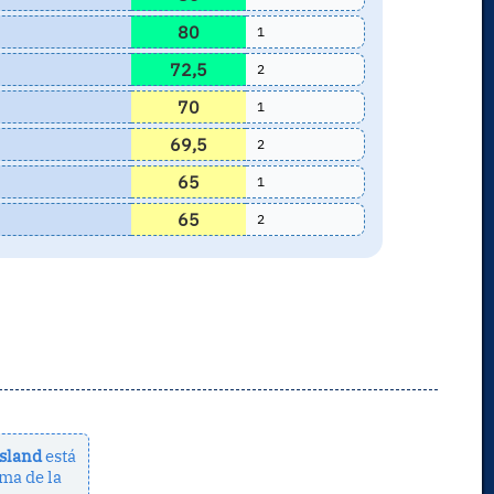
80
1
72,5
2
70
1
69,5
2
65
1
65
2
ssland
está
ma de la