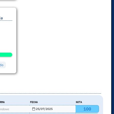
da
ado
ORMA
FECHA
NOTA
100
25/07/2025