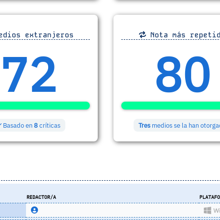
dios extranjeros
Nota más repeti
72
80
Basado en
8
críticas
Tres
medios se la han otorg
REDACTOR/A
PLATAF