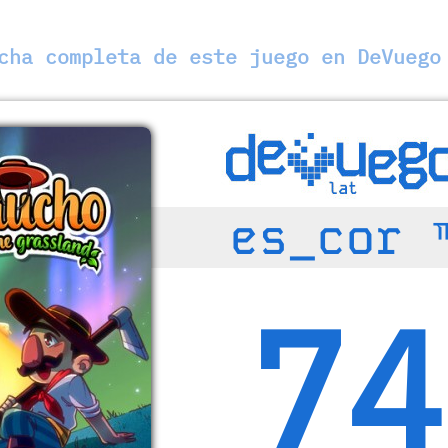
ha completa de este juego en DeVuego
es_cor 
74