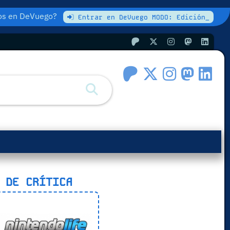
atos en DeVuego?
Entrar en DeVuego MODO: Edición_
 DE CRÍTICA