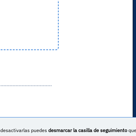
s desactivarlas puedes
desmarcar la casilla de seguimiento
qu
un proyecto sin ánimo de lucro creado por
Yova Turnes