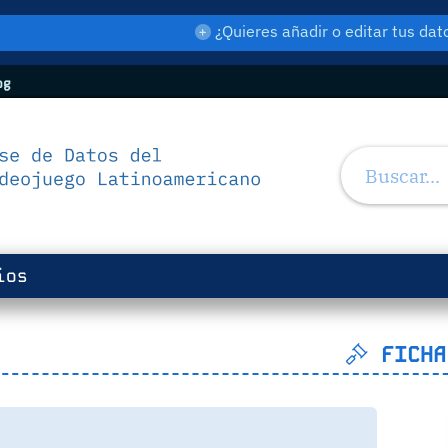
¿Quieres añadir o editar tus d
og
ios
FICHA