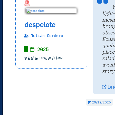
W
light
mesm
despelote
brou
obse
Julián Cordero
Ecua
quali
2025
plac
sala
avoid
story
Leer
20/12/2025