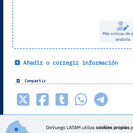
Más criticas de 
analista
Añadir o corregir información
Compartir
DeVuego LATAM utiliza
cookies propias
p
DeVuego LATAM ES_COR es parte de ©
DeVuego LATAM