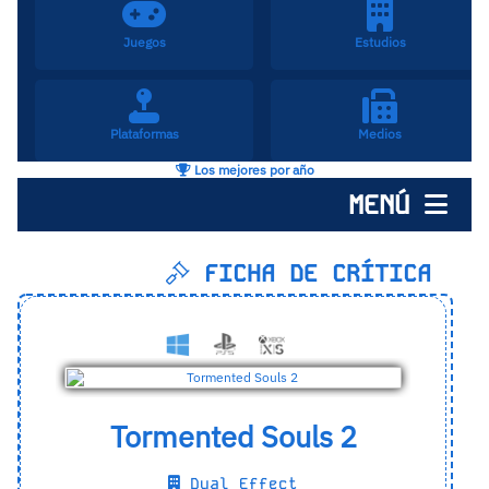
Juegos
Estudios
Plataformas
Medios
Los mejores por año
MENÚ
FICHA DE CRÍTICA
Tormented Souls 2
Dual Effect