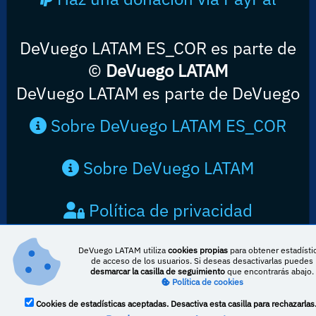
DeVuego LATAM ES_COR es parte de
©
DeVuego LATAM
DeVuego LATAM es parte de DeVuego
Sobre DeVuego LATAM ES_COR
Sobre DeVuego LATAM
Política de privacidad
Contacto
DeVuego LATAM utiliza
cookies propias
para obtener estadísti
de acceso de los usuarios. Si deseas desactivarlas puedes
desmarcar la casilla de seguimiento
que encontrarás abajo.
Política de cookies
Cookies de estadísticas aceptadas. Desactiva esta casilla para rechazarlas