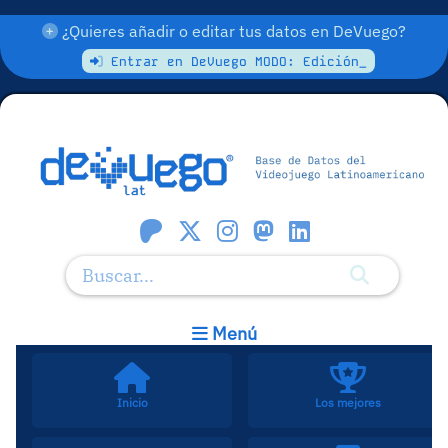
¿Quieres añadir o editar tus datos en DeVuego?
Entrar en DeVuego MODO: Edición_
Menú
Inicio
Los mejores