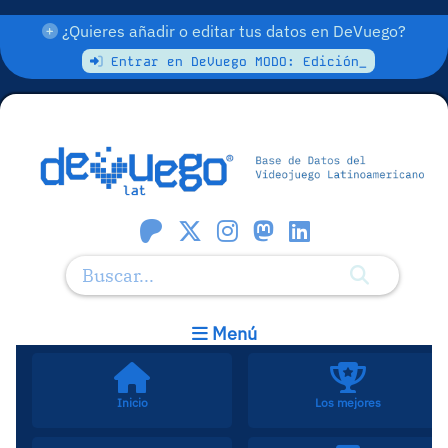
¿Quieres añadir o editar tus datos en DeVuego?
Entrar en DeVuego MODO: Edición_
Menú
Inicio
Los mejores