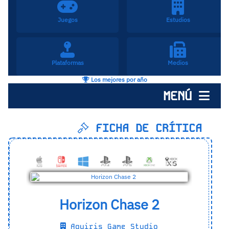
Juegos
Estudios
Plataformas
Medios
Los mejores por año
MENÚ
FICHA DE CRÍTICA
Horizon Chase 2
Aquiris Game Studio