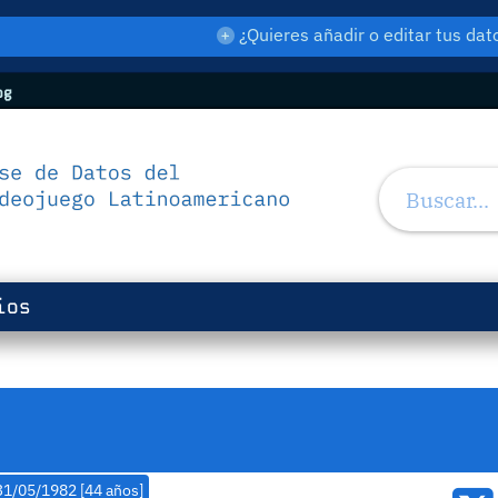
¿Quieres añadir o editar tus d
og
ios
1/05/1982 [44 años]