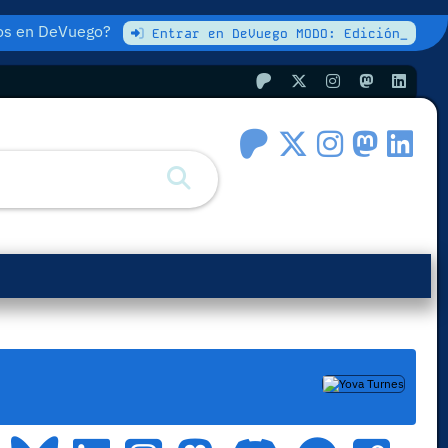
atos en DeVuego?
Entrar en DeVuego MODO: Edición_