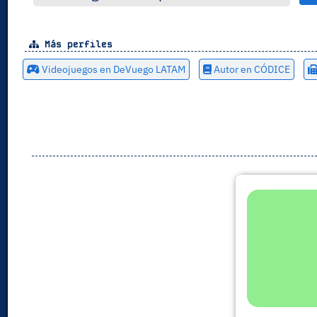
Más perfiles
Videojuegos en DeVuego LATAM
Autor en CÓDICE