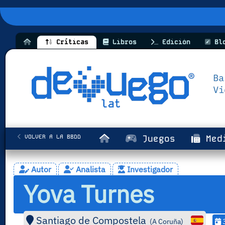
Críticas
Libros
Edición
Bl
VOLVER A LA BBDD
Juegos
Med
Autor
Analista
Investigador
Yova Turnes
Santiago de Compostela
(
A Coruña
)
3