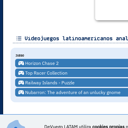
Videojuegos latinoamericanos anal
JUEGO
Horizon Chase 2
Top Racer Collection
Railway Islands - Puzzle
Nubarron: The adventure of an unlucky gnome
DeVuego LATAM ES_COR es parte de ©
DeVuego LATAM
DeVuego LATAM utiliza
cookies propias
p