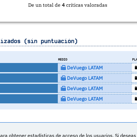
De un total de
4
críticas valoradas
izados (sin puntuación)
MEDIO
PL
DeVuego LATAM
DeVuego LATAM
DeVuego LATAM
DeVuego LATAM
ara obtener estadísticas de acceso de los usuarios. Si desea