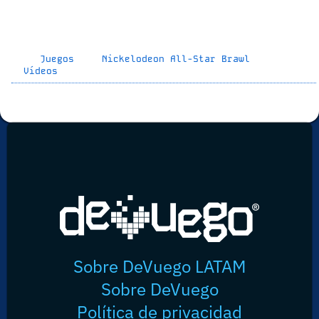
Juegos
Nickelodeon All-Star Brawl
Vídeos
Sobre DeVuego LATAM
Sobre DeVuego
Política de privacidad