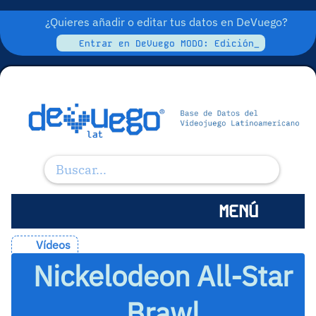
¿Quieres añadir o editar tus datos en DeVuego?
Entrar en DeVuego MODO: Edición_
MENÚ
Vídeos
Nickelodeon All-Star
Brawl