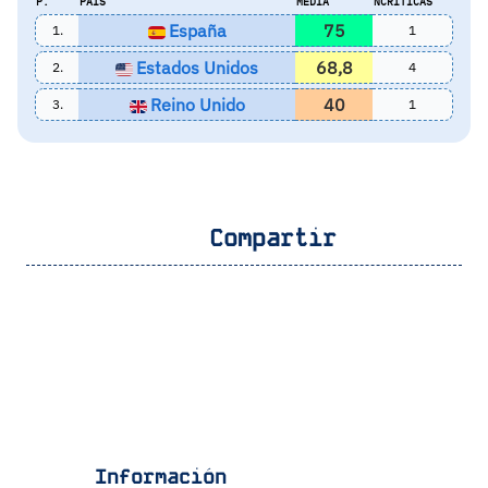
P.
PAIS
MEDIA
NCRITICAS
España
75
1.
1
Estados Unidos
68,8
2.
4
Reino Unido
40
3.
1
Compartir
Información