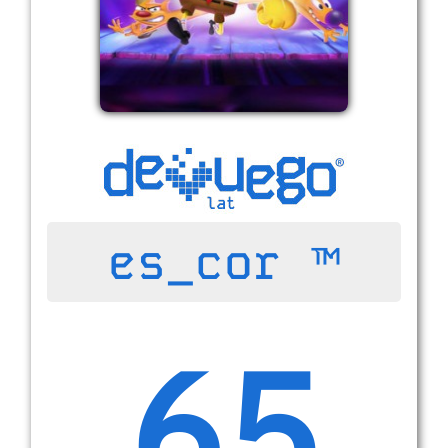
es_cor ™
65