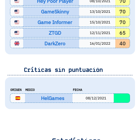
Hey Poor Player
70
08/10/2021
GameSkinny
70
13/10/2021
Game Informer
70
15/10/2021
ZTGD
65
12/11/2021
DarkZero
40
16/01/2022
Críticas sin puntuación
ORIGEN
MEDIO
FECHA
HelGames
08/12/2021