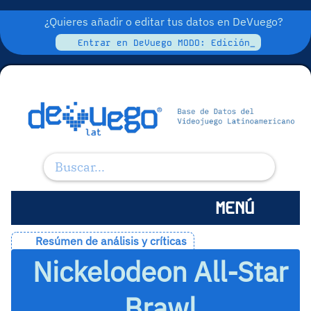
¿Quieres añadir o editar tus datos en DeVuego?
Entrar en DeVuego MODO: Edición_
MENÚ
Resúmen de análisis y críticas
Nickelodeon All-Star
Brawl