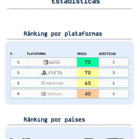
Estadísticas
Ránking por plataformas
P.
PLATAFORMA
MEDIA
NCRITICAS
75
1.
1
70
2.
3
65
3.
1
40
4.
1
Ránking por países