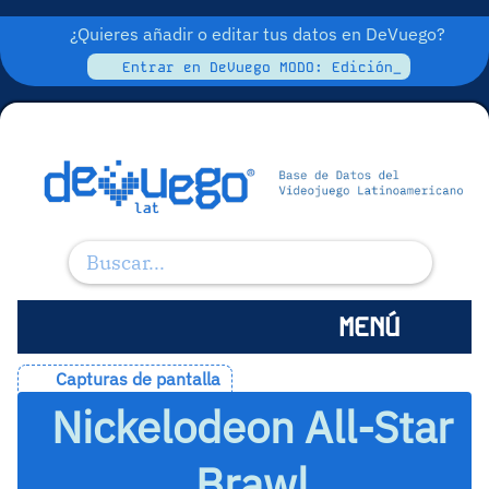
¿Quieres añadir o editar tus datos en DeVuego?
Entrar en DeVuego MODO: Edición_
MENÚ
Capturas de pantalla
Nickelodeon All-Star
Brawl