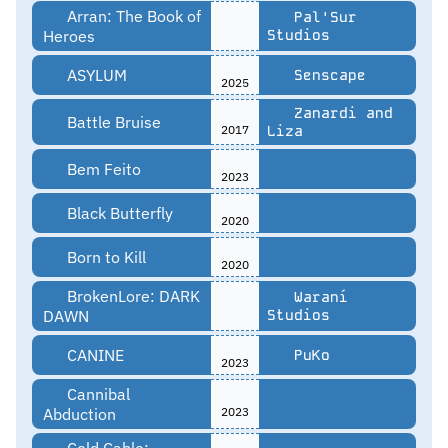
Arran: The Book of
Pal'Sur
Heroes
Studios
ASYLUM
Senscape
2025
Zanardi and
Battle Bruise
2017
Liza
Bem Feito
2023
Black Butterfly
2020
Born to Kill
2020
BrokenLore: DARK
Waraní
DAWN
Studios
CANINE
PuKo
2023
Cannibal
Abduction
2023