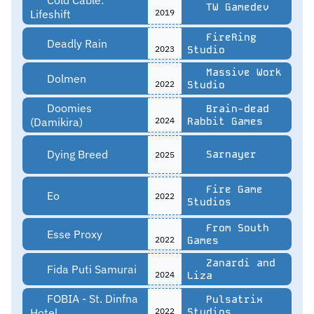
Cold Cable:
TW Gamedev
Lifeshift
2019
FireRing
Deadly Rain
2023
Studio
Massive Work
Dolmen
2022
Studio
Doomies
Brain-dead
(Damikira)
2024
Rabbit Games
Dying Breed
Sarnayer
2025
Fire Game
Eo
2022
Studios
From South
Esse Proxy
2022
Games
Zanardi and
Fida Puti Samurai
2024
Liza
FOBIA - St. Dinfna
Pulsatrix
Hotel
2022
Studios