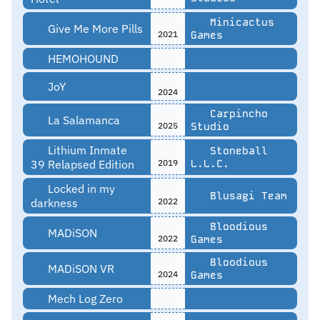
Minicactus
Give Me More Pills
2021
Games
HEMOHOUND
JoY
2024
Carpincho
La Salamanca
2025
Studio
Lithium Inmate
Stoneball
39 Relapsed Edition
2019
L.L.C.
Locked in my
Blusagi Team
darkness
2022
Bloodious
MADiSON
2022
Games
Bloodious
MADiSON VR
2024
Games
Mech Log Zero