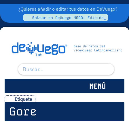
¿Quieres añadir o editar tus datos en DeVuego?
Entrar en DeVuego MODO: Edición_
MENÚ
Etiqueta
Gore