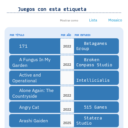
Juegos con esta etiqueta
Lista
Mosaico
Mostrar como
POR TÍTULO
POR AÑO
POR ESTUDIO
Betagames
171
2022
Group
A Fungus In My
Broken
Garden
2022
Compass Studio
Active and
Operational
Intellicialis
Alone Again: The
Countryside
2022
Angry Cat
515 Games
2022
Statera
Arashi Gaiden
2025
Studio