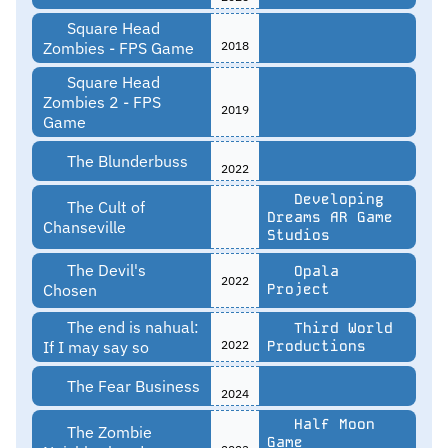
Square Head
Zombies - FPS Game
2018
Square Head
Zombies 2 - FPS
2019
Game
The Blunderbuss
2022
Developing
The Cult of
Dreams AR Game
Chanseville
Studios
The Devil's
Opala
2022
Chosen
Project
The end is nahual:
Third World
If I may say so
2022
Productions
The Fear Business
2024
Half Moon
The Zombie
Game