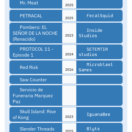
Mr. Meat
2025
PETRACAL
FeralSquid
2025
Pombero: EL
Inside
SEÑOR DE LA NOCHE
2023
Studios
(Renacido)
PROTOCOL 11 -
SETENTIA
Episode 1
2024
studios
Microblast
Red Risk
2016
Games
Saw Counter
Servicio de
Funeraria Marquez
Paz
Skull Island: Rise
IguanaBee
of Kong
2023
Slender Threads
Blyts
2025