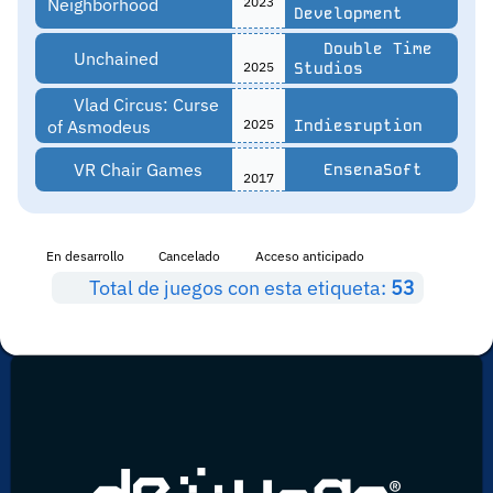
Neighborhood
2023
Development
Double Time
Unchained
2025
Studios
Vlad Circus: Curse
of Asmodeus
2025
Indiesruption
VR Chair Games
EnsenaSoft
2017
En desarrollo
Cancelado
Acceso anticipado
Total de juegos con esta etiqueta:
53