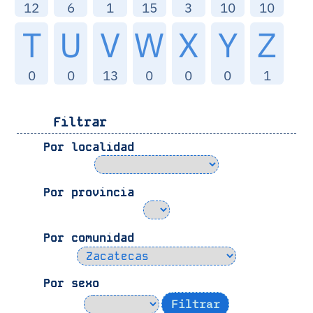
12
6
1
15
3
10
10
T
U
V
W
X
Y
Z
0
0
13
0
0
0
1
Filtrar
Por localidad
Por provincia
Por comunidad
Por sexo