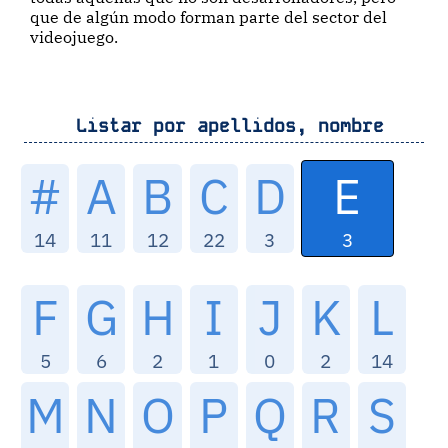
que de algún modo forman parte del sector del
videojuego.
Listar por apellidos, nombre
E
#
A
B
C
D
3
14
11
12
22
3
F
G
H
I
J
K
L
5
6
2
1
0
2
14
M
N
O
P
Q
R
S