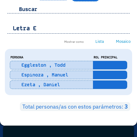
Buscar
Letra
E
Lista
Mosaico
Mostrar como
PERSONA
ROL PRINCIPAL
Eggleston , Todd
Espinoza , Manuel
Ezeta , Daniel
Total personas/as con estos parámetros:
3