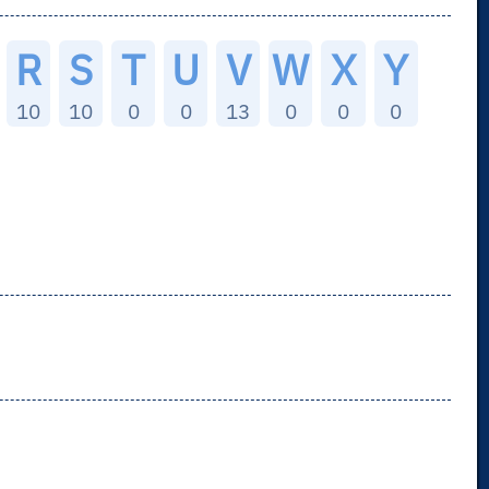
R
S
T
U
V
W
X
Y
10
10
0
0
13
0
0
0