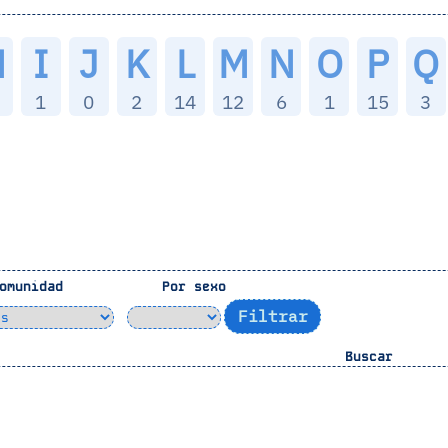
H
I
J
K
L
M
N
O
P
Q
1
0
2
14
12
6
1
15
3
omunidad
Por sexo
Buscar