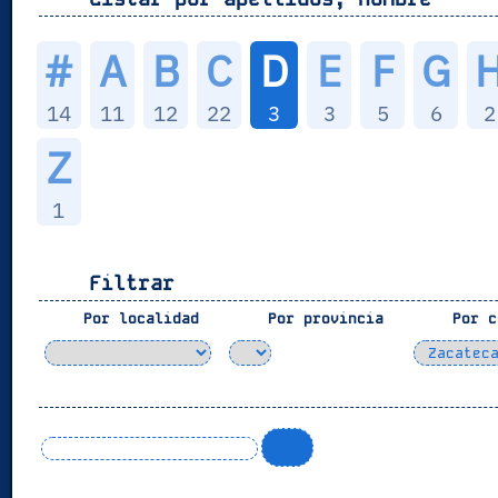
#
A
B
C
D
E
F
G
14
11
12
22
3
3
5
6
2
Z
1
Filtrar
Por localidad
Por provincia
Por c