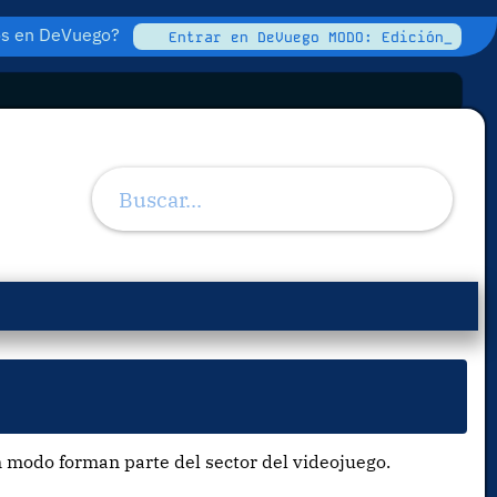
tos en DeVuego?
Entrar en DeVuego MODO: Edición_
 modo forman parte del sector del videojuego.