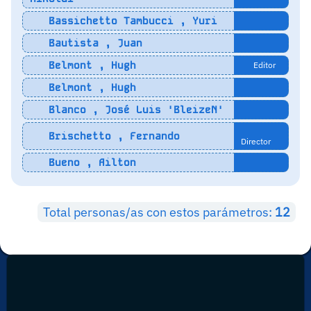
Bassichetto Tambucci , Yuri
Bautista , Juan
Belmont , Hugh
Editor
Belmont , Hugh
Blanco , José Luis 'BleizeN'
Brischetto , Fernando
Director
Bueno , Ailton
Total personas/as con estos parámetros:
12