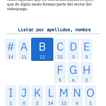
que de algún modo forman parte del sector del
videojuego.
Listar por apellidos, nombre
B
#
A
C
D
E
12
14
11
22
3
3
F
G
H
5
6
2
I
J
K
L
M
N
O
1
0
2
14
12
6
1