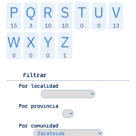
P
Q
R
S
T
U
V
15
3
10
10
0
0
13
W
X
Y
Z
0
0
0
1
Filtrar
Por localidad
Por provincia
Por comunidad