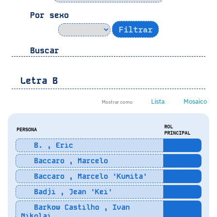
Por sexo
Buscar
Letra
B
Lista
Mosaico
Mostrar como
ROL
PERSONA
PRINCIPAL
B. , Eric
Baccaro , Marcelo
Baccaro , Marcelo 'Kumita'
Badji , Jean 'Kei'
Barkow Castilho , Ivan
Nikolai