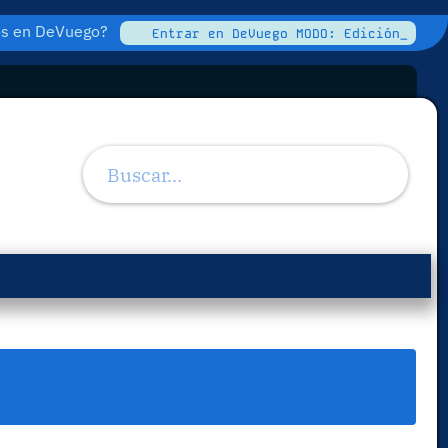
tos en DeVuego?
Entrar en DeVuego MODO: Edición_