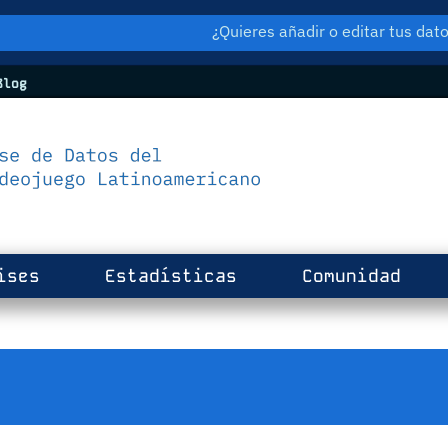
¿Quieres añadir o editar tus da
log
ises
Estadísticas
Comunidad