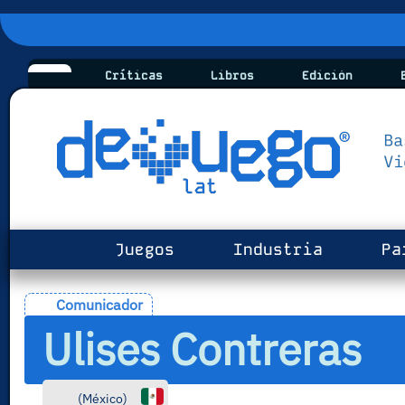
Críticas
Libros
Edición
B
Juegos
Industria
Pa
Comunicador
Ulises Contreras
(
México
)