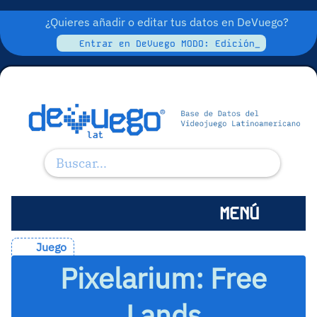
¿Quieres añadir o editar tus datos en DeVuego?
Entrar en DeVuego MODO: Edición_
MENÚ
Juego
Pixelarium: Free
Lands