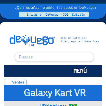
¿Quieres añadir o editar tus datos en DeVuego?
Entrar en DeVuego MODO: Edición_
MENÚ
Ventas
Galaxy Kart VR