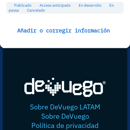
Publicado
Acceso anticipado
En desarrollo
En
pausa
Cancelado
Añadir o corregir información
Sobre DeVuego LATAM
Sobre DeVuego
Política de privacidad