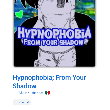
Hypnophobia; From Your
Shadow
Stick Horse
Casual