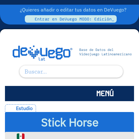
¿Quieres añadir o editar tus datos en DeVuego?
Entrar en DeVuego MODO: Edición_
MENÚ
Estudio
Stick Horse