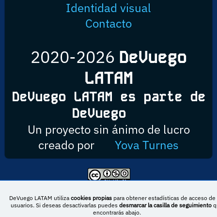
Identidad visual
Contacto
2020-2026
DeVuego
LATAM
DeVuego LATAM es parte de
DeVuego
Un proyecto sin ánimo de lucro
creado por
Yova Turnes
Esta obra está bajo una licencia de Creative Commons Reconocimiento-
NoComercial-CompartirIgual 4.0 Internacional
DeVuego LATAM utiliza
cookies propias
para obtener estadísticas de acceso de 
usuarios. Si deseas desactivarlas puedes
desmarcar la casilla de seguimiento
q
encontrarás abajo.