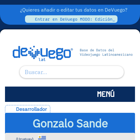
¿Quieres añadir o editar tus datos en DeVuego?
Entrar en DeVuego MODO: Edición_
MENÚ
Desarrollador
Gonzalo Sande
(
Uruguay
)