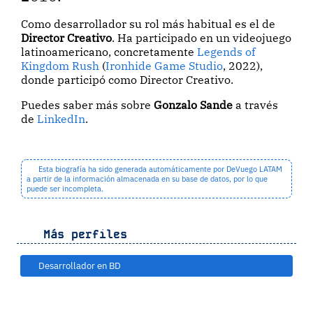
Como desarrollador su rol más habitual es el de
Director Creativo
. Ha participado en un videojuego
latinoamericano, concretamente
Legends of
Kingdom Rush
(
Ironhide Game Studio
, 2022),
donde participó como Director Creativo.
Puedes saber más sobre
Gonzalo Sande
a través
de
LinkedIn
.
Esta biografía ha sido generada automáticamente por DeVuego LATAM
a partir de la información almacenada en su base de datos, por lo que
puede ser incompleta.
Más perfiles
Desarrollador en BD