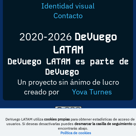
Identidad visual
Contacto
2020-2026
DeVuego
LATAM
DeVuego LATAM es parte de
DeVuego
Un proyecto sin ánimo de lucro
creado por
Yova Turnes
Esta obra está bajo una licencia de Creative Commons Reconocimiento-
DeVuego LATAM utiliza
cookies propias
para obtener estadísticas de acceso de 
NoComercial-CompartirIgual 4.0 Internacional
usuarios. Si deseas desactivarlas puedes
desmarcar la casilla de seguimiento
q
encontrarás abajo.
Política de cookies