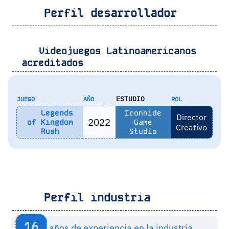
Perfil desarrollador
Videojuegos Latinoamericanos
acreditados
ESTUDIO
JUEGO
AÑO
ROL
Legends
Ironhide
Director
2022
of Kingdom
Game
Creativo
Rush
Studio
Perfil industria
16
años de experiencia en la industria