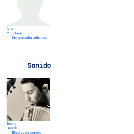
Ciro
Mondueri
Programador adicional
Sonido
Bruno
Boselli
Efectos de sonido