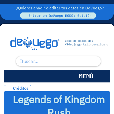
¿Quieres añadir o editar tus datos en DeVuego?
Entrar en DeVuego MODO: Edición_
MENÚ
Créditos
Legends of Kingdom
Rush