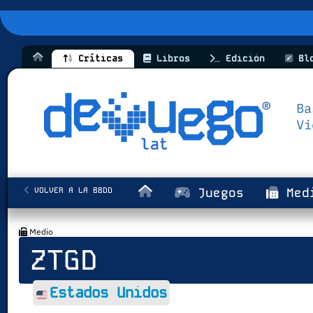
Críticas
Libros
Edición
Bl
VOLVER A LA BBDD
Juegos
Med
Medio
ZTGD
Estados Unidos