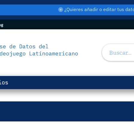
¿Quieres añadir o editar tus d
og
ios