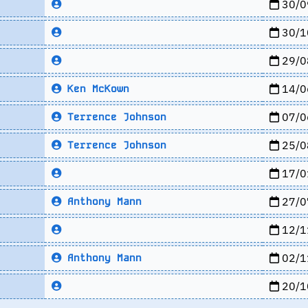
30/0
30/1
29/0
14/0
Ken McKown
07/0
Terrence Johnson
25/0
Terrence Johnson
17/0
27/0
Anthony Mann
12/1
02/1
Anthony Mann
20/1