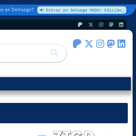
atos en DeVuego?
Entrar en DeVuego MODO: Edición_