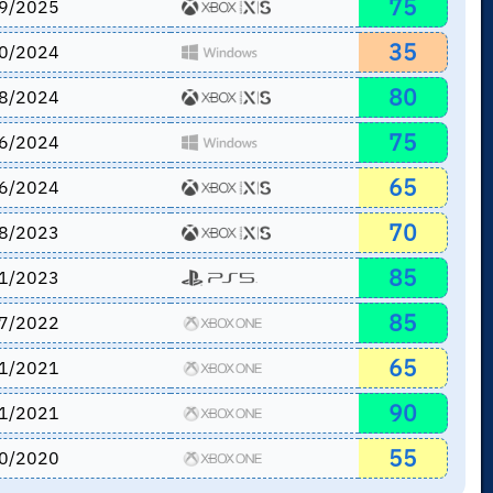
75
9/2025
35
0/2024
80
8/2024
75
6/2024
65
6/2024
70
8/2023
85
1/2023
85
7/2022
65
1/2021
90
1/2021
55
0/2020