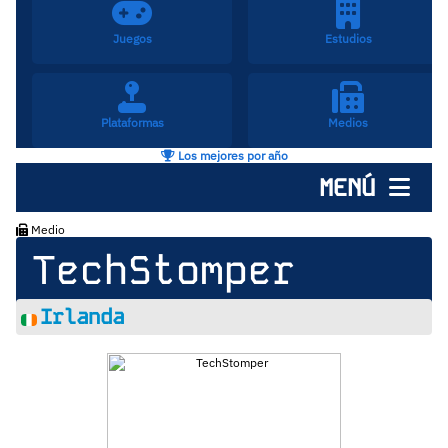
Juegos
Estudios
Plataformas
Medios
Los mejores por año
MENÚ
Medio
TechStomper
Irlanda