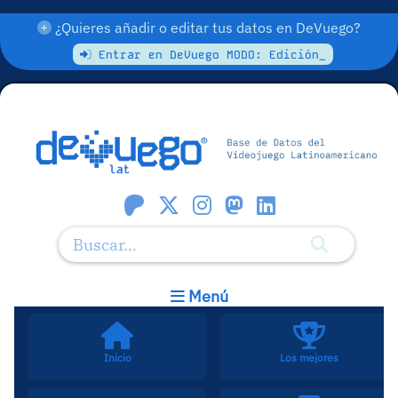
¿Quieres añadir o editar tus datos en DeVuego?
Entrar en DeVuego MODO: Edición_
Menú
Inicio
Los mejores