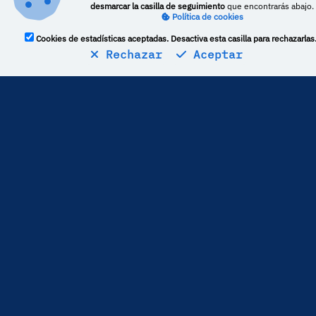
desmarcar la casilla de seguimiento
que encontrarás abajo.
Política de cookies
Cookies de estadísticas aceptadas. Desactiva esta casilla para rechazarlas
Rechazar
Aceptar
Estadísticas
1
críticas publicadas
La media de puntuación es de
50
Por lo general,
TechStomper
puntúa
-23,17
puntos por debajo
del resto de medios
Más perfiles