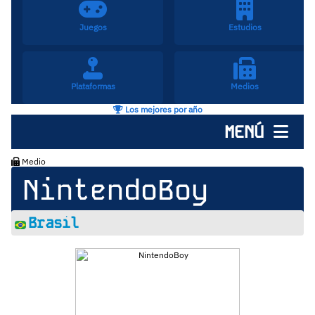
Juegos
Estudios
Plataformas
Medios
Los mejores por año
MENÚ
Medio
NintendoBoy
Brasil