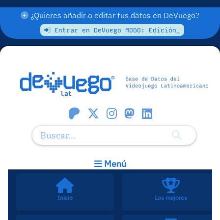
¿Quieres añadir o editar tus datos en DeVuego?
Entrar en DeVuego MODO: Edición_
Menú
Inicio
Los mejores