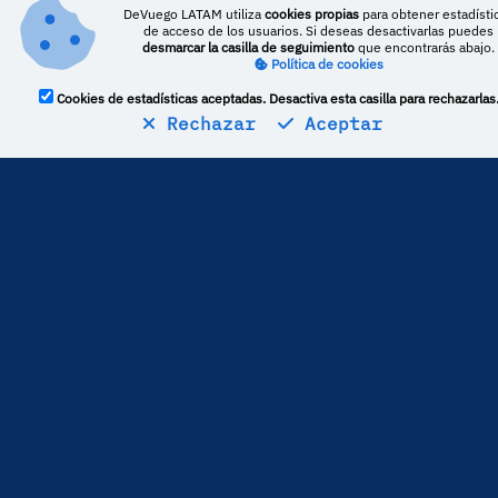
DeVuego LATAM utiliza
cookies propias
para obtener estadísti
de acceso de los usuarios. Si deseas desactivarlas puedes
desmarcar la casilla de seguimiento
que encontrarás abajo.
Política de cookies
Cookies de estadísticas aceptadas. Desactiva esta casilla para rechazarlas
Rechazar
Aceptar
Estadísticas
9
críticas publicadas
La media de puntuación es de
80
Por lo general,
Nintendo Blast
puntúa
6,88 puntos
por encima
del resto de medios
Más perfiles