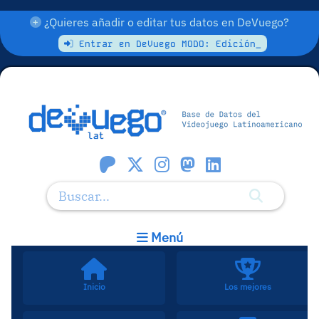
¿Quieres añadir o editar tus datos en DeVuego?
Entrar en DeVuego MODO: Edición_
Menú
Inicio
Los mejores