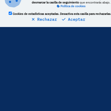
desmarcar la casilla de seguimiento
que encontrarás abajo.
Política de cookies
Cookies de estadísticas aceptadas. Desactiva esta casilla para rechazarlas
Rechazar
Aceptar
Estadísticas
18
críticas publicadas
La media de puntuación es de
80
Por lo general,
Ladies Gamers
puntúa
6,9 puntos
por encima
del resto de medios
Más perfiles
Videojuegos españoles en DeVuego ES_COR
Videojuegos en DeVuego LATAM ES_COR
Videojuegos en DeVuego LATAM