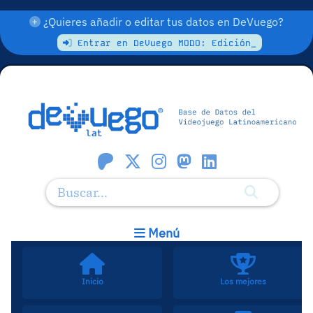
¿Quieres añadir o editar tus datos en DeVuego?
Entrar en DeVuego MODO: Edición_
Menú
Inicio
Los mejores