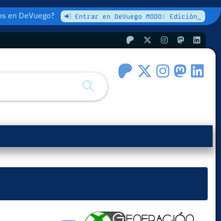
atos en DeVuego?
Entrar en DeVuego MODO: Edición_