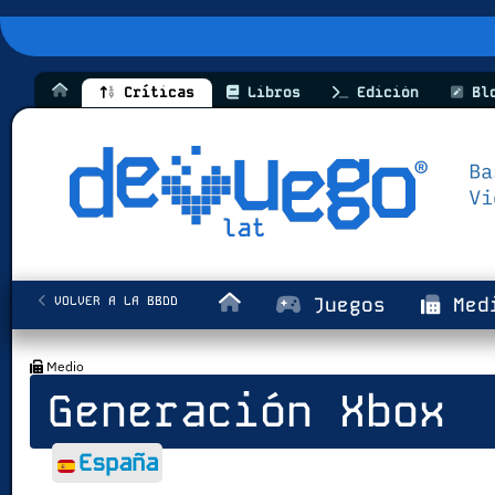
Críticas
Libros
Edición
Bl
VOLVER A LA BBDD
Juegos
Med
Medio
Generación Xbox
España