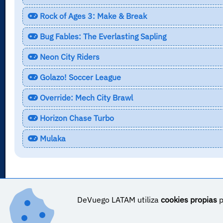
Rock of Ages 3: Make & Break
Bug Fables: The Everlasting Sapling
Neon City Riders
Golazo! Soccer League
Override: Mech City Brawl
Horizon Chase Turbo
Mulaka
DeVuego LATAM utiliza
cookies propias
p
DeVuego LATAM ES_COR es parte de ©
DeVuego LATAM
DeVuego LATAM es parte de DeVuego
Sobre DeVuego LATAM ES_COR
Sobre DeVuego LATA