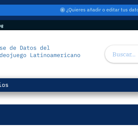
¿Quieres añadir o editar tus d
og
ios