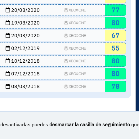
77
20/08/2020
80
19/08/2020
67
20/03/2020
55
02/12/2019
80
10/12/2018
80
07/12/2018
78
08/03/2018
s desactivarlas puedes
desmarcar la casilla de seguimiento
qu
un proyecto sin ánimo de lucro creado por
Yova Turnes
Apóyalo en Patreon
Haz una donación vía PayPal