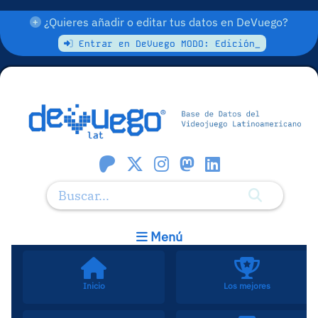
¿Quieres añadir o editar tus datos en DeVuego?
Entrar en DeVuego MODO: Edición_
Menú
Inicio
Los mejores