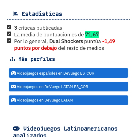
Estadísticas
3
críticas publicadas
La media de puntuación es de
71,67
Por lo general,
Dual Shockers
puntúa
-1,49
puntos por debajo
del resto de medios
Más perfiles
Videojuegos españoles en DeVuego ES_COR
Videojuegos en DeVuego LATAM ES_COR
Videojuegos en DeVuego LATAM
Videojuegos Latinoamericanos
analizados