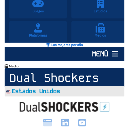
Juegos
Estudios
Plataformas
Medios
Los mejores por año
MENÚ
Medio
Dual Shockers
Estados Unidos