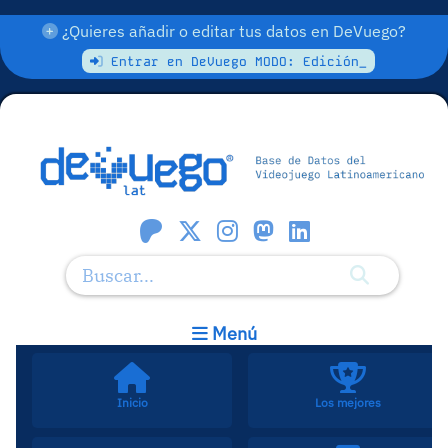
¿Quieres añadir o editar tus datos en DeVuego?
Entrar en DeVuego MODO: Edición_
Menú
Inicio
Los mejores