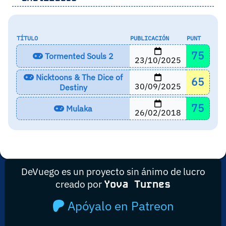
TÍTULO
PUBLICACIÓN
PUNT
75
Tormented Souls 2
23/10/2025
Nicktoons & The Dice of
65
30/09/2025
Destiny
75
Mulaka
26/02/2018
DeVuego es un proyecto sin ánimo de lucro
creado por
Yova Turnes
Apóyalo en Patreon