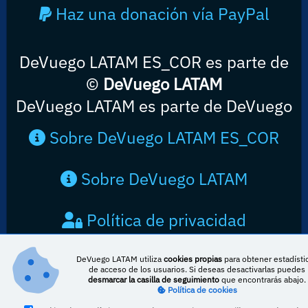
Haz una donación vía PayPal
DeVuego LATAM ES_COR es parte de
©
DeVuego LATAM
DeVuego LATAM es parte de DeVuego
Sobre DeVuego LATAM ES_COR
Sobre DeVuego LATAM
Política de privacidad
Contacto
DeVuego LATAM utiliza
cookies propias
para obtener estadísti
de acceso de los usuarios. Si deseas desactivarlas puedes
desmarcar la casilla de seguimiento
que encontrarás abajo.
Política de cookies