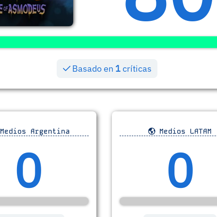
Basado en
1
críticas
Medios Argentina
Medios LATAM
0
0