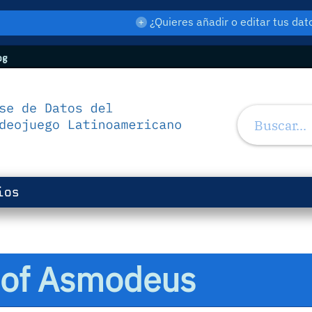
¿Quieres añadir o editar tus d
og
ios
e of Asmodeus