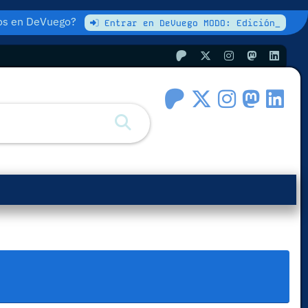
atos en DeVuego?
Entrar en DeVuego MODO: Edición_