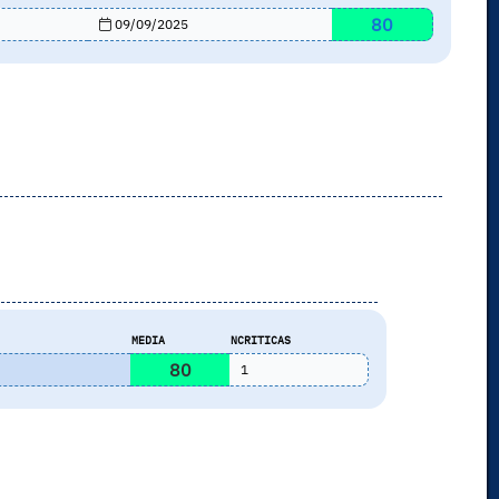
80
09/09/2025
s
MEDIA
NCRITICAS
80
1