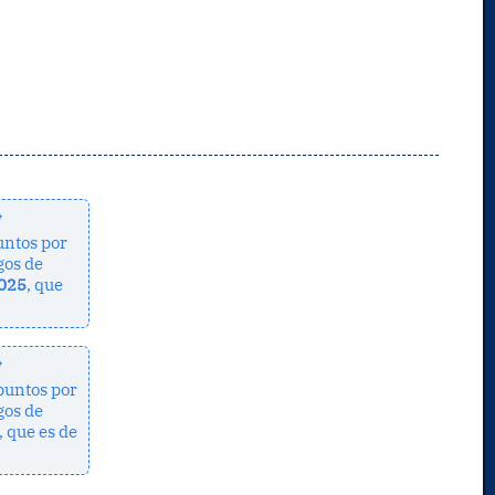
f
ntos por
gos de
025
, que
f
puntos por
gos de
, que es de