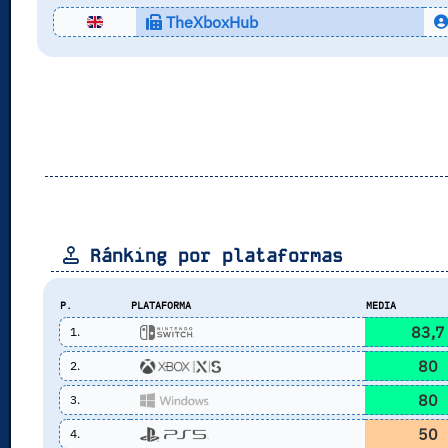
TheXboxHub
Ránking por plataformas
P.
PLATAFORMA
MEDIA
83,7
1.
80
2.
80
3.
50
4.