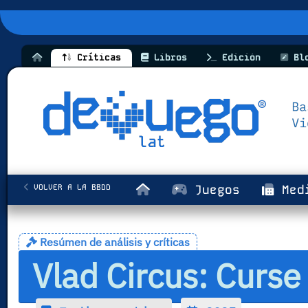
Críticas
Libros
Edición
Bl
VOLVER A LA BBDD
Juegos
Med
Resúmen de análisis y críticas
Vlad Circus: Curs