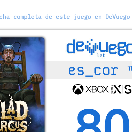
ha completa de este juego en DeVuego
es_cor 
80