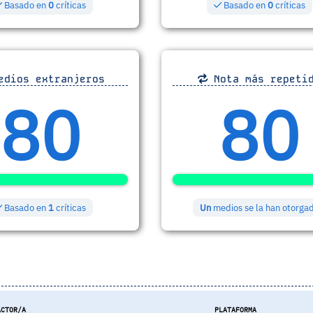
Basado en
0
críticas
Basado en
0
críticas
dios extranjeros
Nota más repeti
80
80
Basado en
1
críticas
Un
medios se la han otorga
ACTOR/A
PLATAFORMA