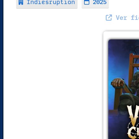
2025
Indiesruption
Ver fic