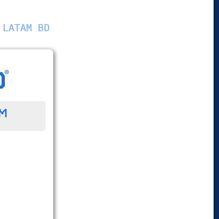
 LATAM BD
™