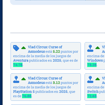
Vlad Circus: Curse of
V
Asmodeus
está
5.22
puntos por
A
encima de la media de los juegos de
encima de 
Aventura
publicados en
2025
, que es de
Windows
p
74.78
.
73.28
.
Vlad Circus: Curse of
V
Asmodeus
está
3.12
puntos por
A
encima de la media de los juegos de
encima de 
PlayStation 5
publicados en
2025
, que
Switch
pub
es de
76.88
.
72.63
.