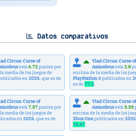
Datos comparativos
lad Circus: Curse of
Vlad Circus: Curse o
smodeus
está
6.72
puntos por
Asmodeus
está
2.8
pu
la media de los juegos de
encima de la media de los jue
ublicados en
2025
, que es de
PlayStation 4
publicados en
2
es de
77.2
.
lad Circus: Curse of
Vlad Circus: Curse o
smodeus
está
7.37
puntos por
Asmodeus
está
3.33
la media de los juegos de
encima de la media de los jue
licados en
2025
, que es de
Xbox One
publicados en
2025
76.67
.