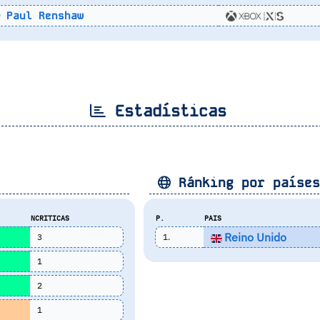
Paul Renshaw
Estadísticas
Ránking por paíse
NCRITICAS
P.
PAIS
Reino Unido
3
1.
1
2
1