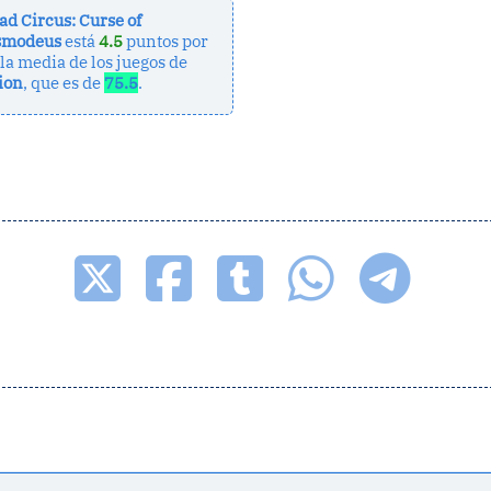
ad Circus: Curse of
smodeus
está
4.5
puntos por
la media de los juegos de
ion
, que es de
75.5
.