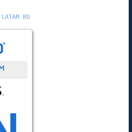
 LATAM BD
™
N