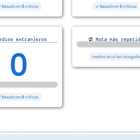
Basado en
0
críticas
Basado en
0
críticas
dios extranjeros
Nota más repeti
0
medios se la han otorgado
Basado en
0
críticas