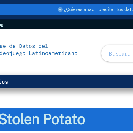
¿Quieres añadir o editar tus d
og
ios
 Stolen Potato