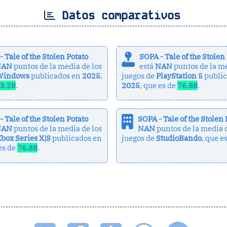
Datos comparativos
 Tale of the Stolen Potato
SOPA - Tale of the Stolen
NAN
puntos de la media de los
está
NAN
puntos de la me
Windows
publicados en
2025
,
juegos de
PlayStation 5
public
3.28
.
2025
, que es de
76.88
.
 Tale of the Stolen Potato
SOPA - Tale of the Stolen 
NAN
puntos de la media de los
NAN
puntos de la media d
box Series X|S
publicados en
juegos de
StudioBando
, que e
 es de
76.88
.