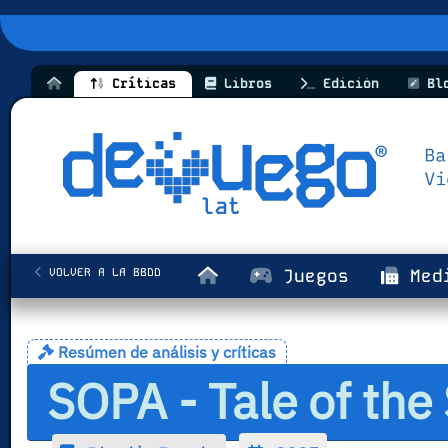
Críticas
Libros
Edición
Bl
VOLVER A LA BBDD
Juegos
Med
Resúmen de análisis y críticas
SOPA - Tale of the