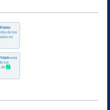
 Potato
dia de los
ados en
Potato
está
e los
s de
74
.