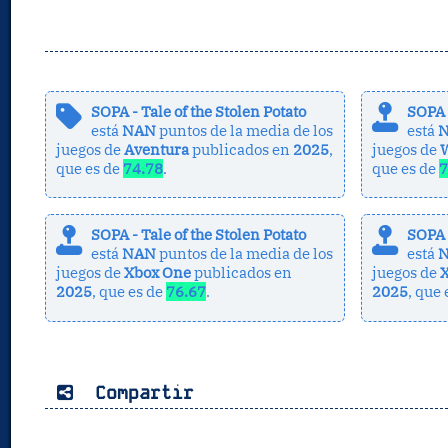
SOPA - Tale of the Stolen Potato
SOPA -
está
NAN
puntos de la media de los
está
juegos de
Aventura
publicados en
2025
,
juegos de
que es de
74.78
.
que es de
7
SOPA - Tale of the Stolen Potato
SOPA -
está
NAN
puntos de la media de los
está
juegos de
Xbox One
publicados en
juegos de
X
2025
, que es de
76.67
.
2025
, que
Compartir