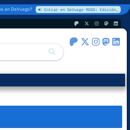
atos en DeVuego?
Entrar en DeVuego MODO: Edición_