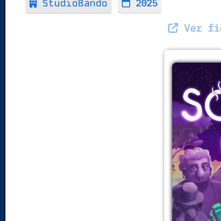
2025
StudioBando
Ver fic