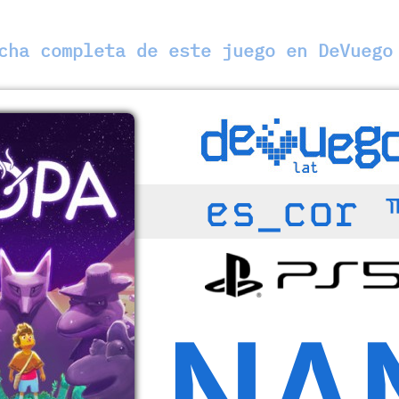
ha completa de este juego en DeVuego
es_cor 
NA