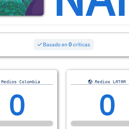
Basado en
0
críticas
Medios Colombia
Medios LATAM
0
0