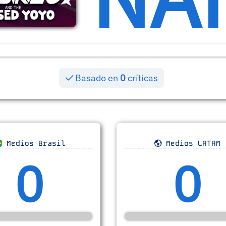
Basado en
0
críticas
Medios Brasil
Medios LATAM
0
0