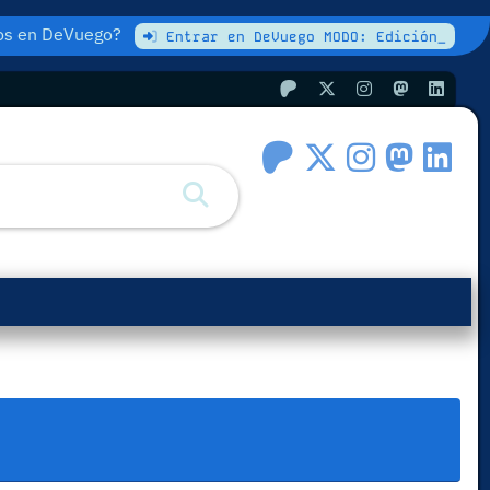
atos en DeVuego?
Entrar en DeVuego MODO: Edición_