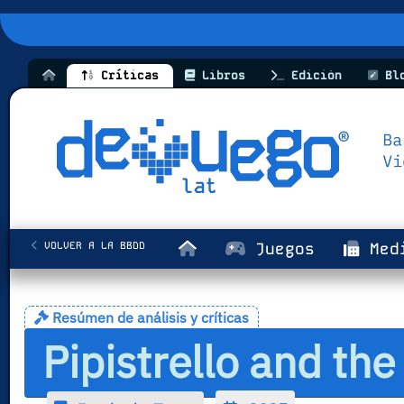
Críticas
Libros
Edición
Bl
VOLVER A LA BBDD
Juegos
Med
Resúmen de análisis y críticas
Pipistrello and th