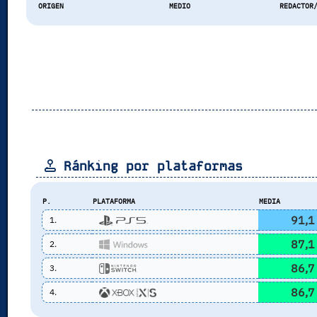
ORIGEN
MEDIO
REDACTOR
Ránking por plataformas
P.
PLATAFORMA
MEDIA
91,1
1.
87,1
2.
86,7
3.
86,7
4.