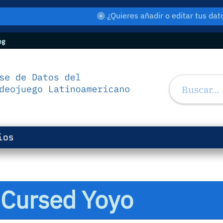
¿Quieres añadir o editar tus d
og
ios
e Cursed Yoyo