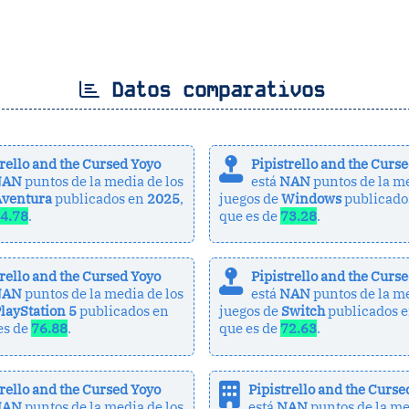
Datos comparativos
trello and the Cursed Yoyo
Pipistrello and the Curs
NAN
puntos de la media de los
está
NAN
puntos de la me
Aventura
publicados en
2025
,
juegos de
Windows
publicado
4.78
.
que es de
73.28
.
trello and the Cursed Yoyo
Pipistrello and the Curs
NAN
puntos de la media de los
está
NAN
puntos de la me
layStation 5
publicados en
juegos de
Switch
publicados 
 es de
76.88
.
que es de
72.63
.
trello and the Cursed Yoyo
Pipistrello and the Curse
NAN
puntos de la media de los
está
NAN
puntos de la me