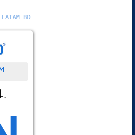
 LATAM BD
™
N