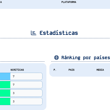
/A
PLATAFORMA
Estadísticas
Ránking por paíse
NCRITICAS
P.
PAIS
MEDIA
7
7
3
3