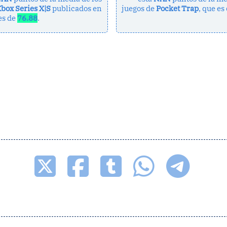
box Series X|S
publicados en
juegos de
Pocket Trap
, que es
 es de
76.88
.