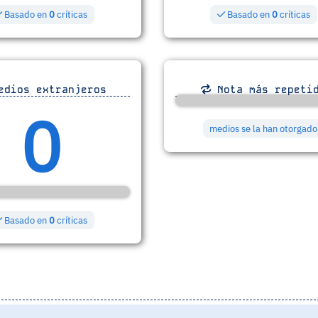
Basado en
0
críticas
Basado en
0
críticas
dios extranjeros
Nota más repeti
0
medios se la han otorgado
Basado en
0
críticas