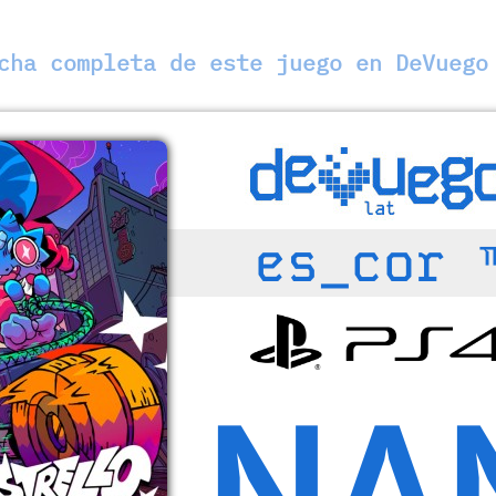
ha completa de este juego en DeVuego
es_cor 
NA