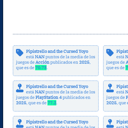
Pipistrello and the Cursed Yoyo
Pipis
está
NAN
puntos de la media de los
está
juegos de
Acción
publicados en
2025
,
juegos de
que es de
70.73
.
que es de
7
Pipistrello and the Cursed Yoyo
Pipis
está
NAN
puntos de la media de los
está
juegos de
PlayStation 4
publicados en
juegos de
P
2025
, que es de
77.2
.
2025
, que
Pipistrello and the Cursed Yoyo
Pipis
está
NAN
puntos de la media de los
está