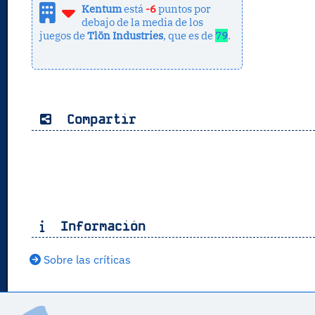
Kentum
está
-6
puntos por
debajo de la media de los
juegos de
Tlön Industries
, que es de
79
.
Compartir
Información
Sobre las críticas