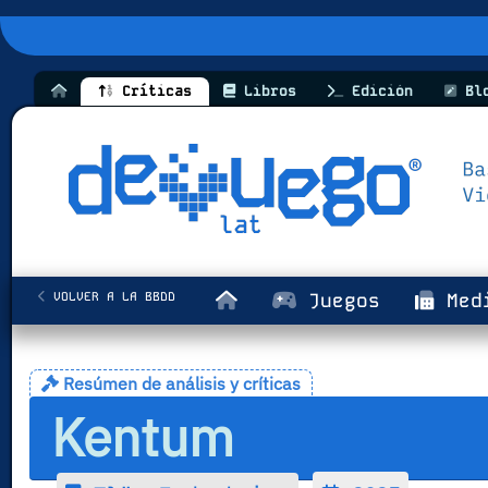
Críticas
Libros
Edición
Bl
VOLVER A LA BBDD
Juegos
Med
Resúmen de análisis y críticas
Kentum