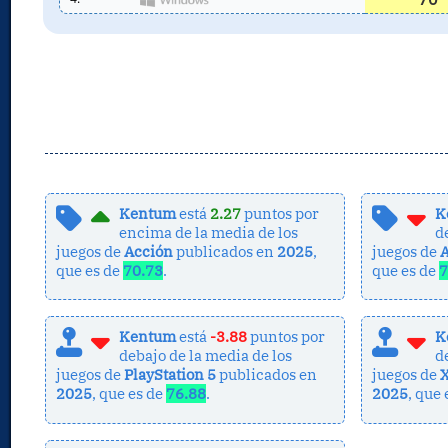
Kentum
está
2.27
puntos por
K
encima de la media de los
d
juegos de
Acción
publicados en
2025
,
juegos de
que es de
70.73
.
que es de
7
Kentum
está
-3.88
puntos por
K
debajo de la media de los
d
juegos de
PlayStation 5
publicados en
juegos de
X
2025
, que es de
76.88
.
2025
, que