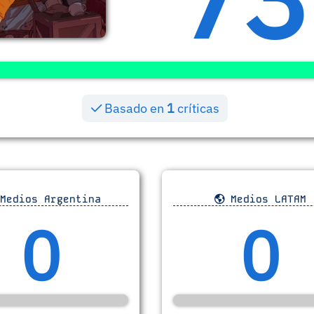
Basado en
1
críticas
Medios Argentina
Medios LATAM
0
0