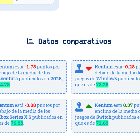
Datos comparativos
entum
está
-1.78
puntos por
Kentum
está
-0.28
pu
ebajo de la media de los
debajo de la media d
Aventura
publicados en
2025
,
juegos de
Windows
publicado
4.78
.
que es de
73.28
.
entum
está
-3.88
puntos por
Kentum
está
0.37
pu
ebajo de la media de los
encima de la media d
box Series X|S
publicados en
juegos de
Switch
publicados 
 es de
76.88
.
que es de
72.63
.