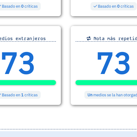
Basado en
0
críticas
Basado en
0
críticas
dios extranjeros
Nota más repeti
73
73
Basado en
1
críticas
Un
medios se la han otorga