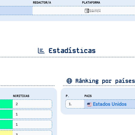
REDACTOR/A
PLATAFORMA
Estadísticas
Ránking por paíse
NCRITICAS
P.
PAIS
Estados Unidos
2
1.
1
1
3