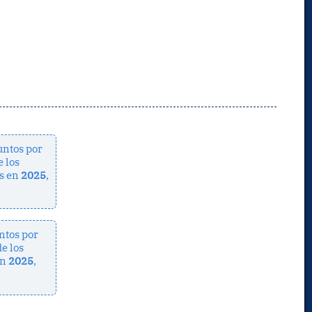
ntos por
e los
s en
2025
,
ntos por
e los
en
2025
,