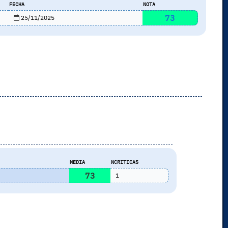
FECHA
NOTA
73
25/11/2025
s
MEDIA
NCRITICAS
73
1