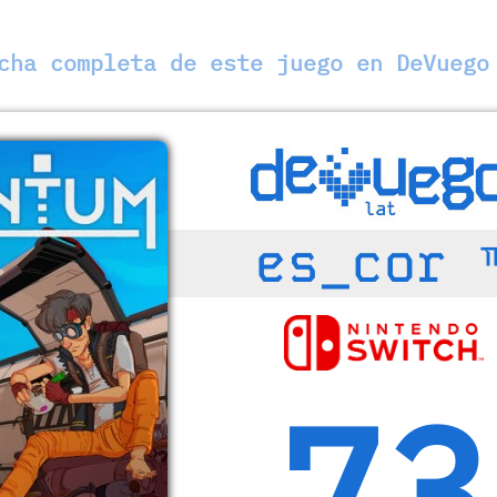
ha completa de este juego en DeVuego
es_cor 
73