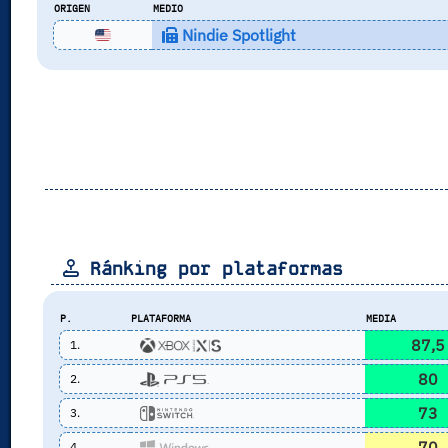
ORIGEN
MEDIO
Nindie Spotlight
Ránking por plataformas
P.
PLATAFORMA
MEDIA
87,5
1.
80
2.
73
3.
70
4.