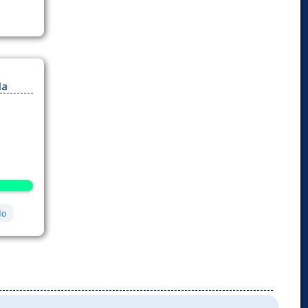
da
do