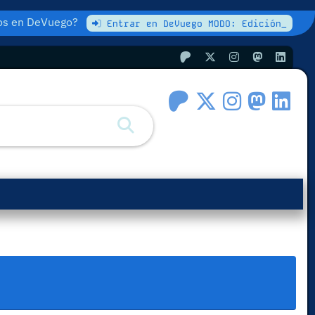
atos en DeVuego?
Entrar en DeVuego MODO: Edición_