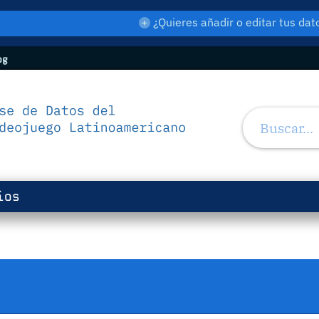
¿Quieres añadir o editar tus d
og
ios