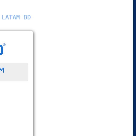
 LATAM BD
™