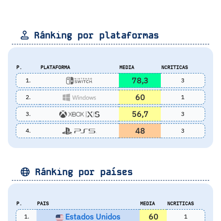
Ránking por plataformas
P.
PLATAFORMA
MEDIA
NCRITICAS
78,3
1.
3
60
2.
1
56,7
3.
3
48
4.
3
Ránking por países
P.
PAIS
MEDIA
NCRITICAS
Estados Unidos
60
1.
1