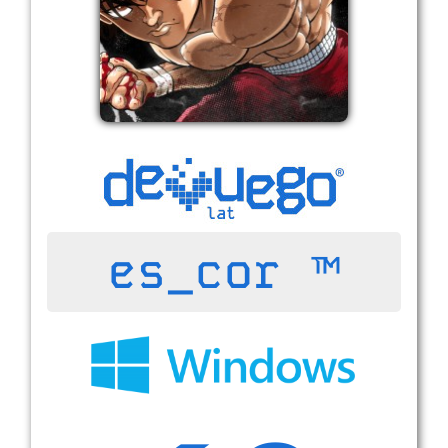
es_cor ™