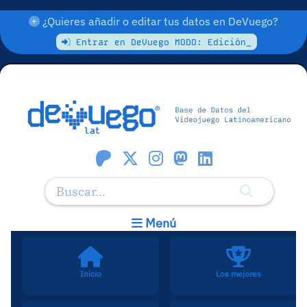
¿Quieres añadir o editar tus datos en DeVuego?
Entrar en DeVuego MODO: Edición_
Menú
Inicio
Los mejores